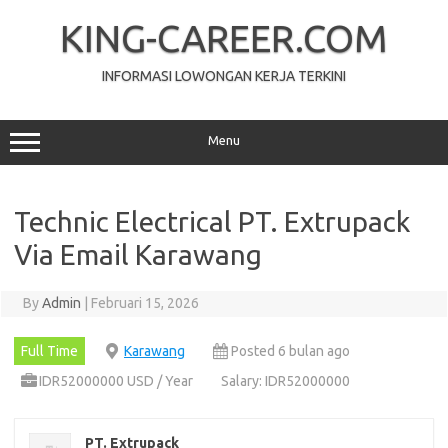
Skip
to
KING-CAREER.COM
content
INFORMASI LOWONGAN KERJA TERKINI
Menu
Technic Electrical PT. Extrupack
Via Email Karawang
By
Admin
|
Februari 15, 2026
Full Time
Karawang
Posted 6 bulan ago
IDR52000000 USD / Year
Salary: IDR52000000
PT. Extrupack