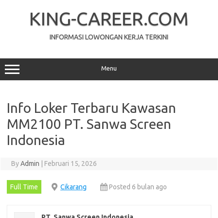
Skip
to
KING-CAREER.COM
content
INFORMASI LOWONGAN KERJA TERKINI
Menu
Info Loker Terbaru Kawasan
MM2100 PT. Sanwa Screen
Indonesia
By
Admin
|
Februari 15, 2026
Full Time
Cikarang
Posted 6 bulan ago
PT. Sanwa Screen Indonesia