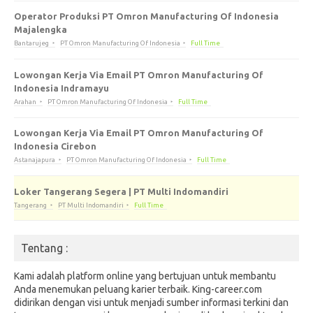
Operator Produksi PT Omron Manufacturing Of Indonesia
Majalengka
Bantarujeg
PT Omron Manufacturing Of Indonesia
Full Time
Lowongan Kerja Via Email PT Omron Manufacturing Of
Indonesia Indramayu
Arahan
PT Omron Manufacturing Of Indonesia
Full Time
Lowongan Kerja Via Email PT Omron Manufacturing Of
Indonesia Cirebon
Astanajapura
PT Omron Manufacturing Of Indonesia
Full Time
Loker Tangerang Segera | PT Multi Indomandiri
Tangerang
PT Multi Indomandiri
Full Time
Tentang :
Kami adalah platform online yang bertujuan untuk membantu
Anda menemukan peluang karier terbaik. King-career.com
didirikan dengan visi untuk menjadi sumber informasi terkini dan