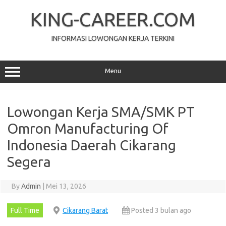
Skip
to
KING-CAREER.COM
content
INFORMASI LOWONGAN KERJA TERKINI
Menu
Lowongan Kerja SMA/SMK PT
Omron Manufacturing Of
Indonesia Daerah Cikarang
Segera
By
Admin
|
Mei 13, 2026
Full Time
Cikarang Barat
Posted 3 bulan ago