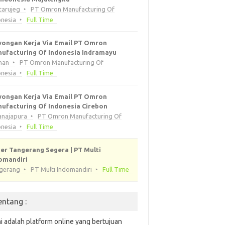
tarujeg
PT Omron Manufacturing Of
onesia
Full Time
ongan Kerja Via Email PT Omron
ufacturing Of Indonesia Indramayu
han
PT Omron Manufacturing Of
onesia
Full Time
ongan Kerja Via Email PT Omron
ufacturing Of Indonesia Cirebon
anajapura
PT Omron Manufacturing Of
onesia
Full Time
er Tangerang Segera | PT Multi
omandiri
gerang
PT Multi Indomandiri
Full Time
entang :
i adalah platform online yang bertujuan