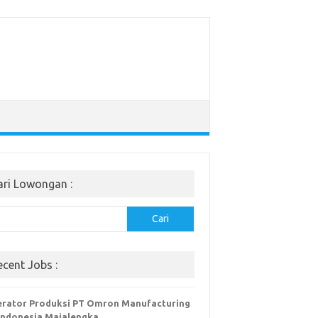
ari Lowongan :
Cari
ecent Jobs :
rator Produksi PT Omron Manufacturing
Indonesia Majalengka