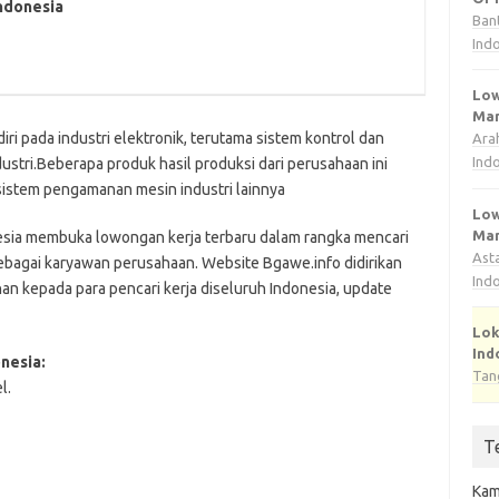
ndonesia
Ban
Ind
Low
Man
i pada industri elektronik, terutama sistem kontrol dan
Ara
Ind
ustri.Beberapa produk hasil produksi dari perusahaan ini
 sistem pengamanan mesin industri lainnya
Low
Man
sia membuka lowongan kerja terbaru dalam rangka mencari
Ast
ebagai karyawan perusahaan. Website Bgawe.info didirikan
Ind
kepada para pencari kerja diseluruh Indonesia, update
Lok
Ind
nesia:
Tan
l.
T
Kam