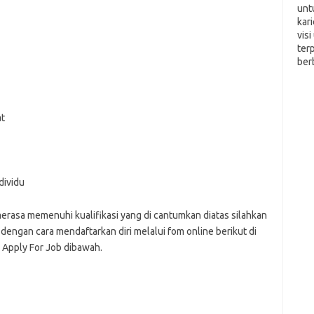
unt
kar
vis
ter
ber
t
dividu
merasa memenuhi kualifikasi yang di cantumkan diatas silahkan
engan cara mendaftarkan diri melalui fom online berikut di
 Apply For Job dibawah.