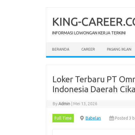
Skip
to
content
KING-CAREER.
INFORMASI LOWONGAN KERJA TERKINI
BERANDA
CAREER
PASANG IKLAN
Loker Terbaru PT Om
Indonesia Daerah Cik
By
Admin
|
Mei 13, 2026
Full Time
Babelan
Posted 3 b