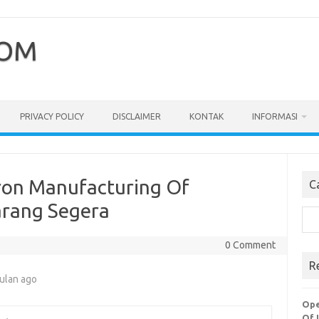
COM
PRIVACY POLICY
DISCLAIMER
KONTAK
INFORMASI
ron Manufacturing Of
C
arang Segera
Cari
0 Comment
R
ulan ago
Ope
Of 