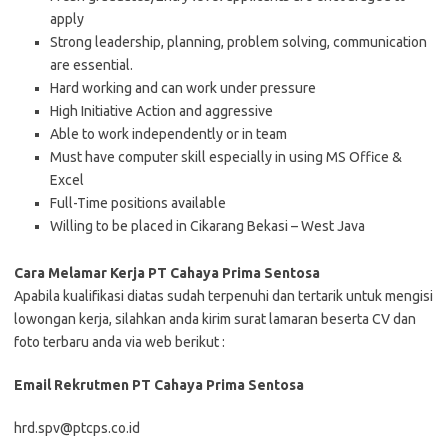
apply
Strong leadership, planning, problem solving, communication
are essential.
Hard working and can work under pressure
High Initiative Action and aggressive
Able to work independently or in team
Must have computer skill especially in using MS Office &
Excel
Full-Time positions available
Willing to be placed in Cikarang Bekasi – West Java
Cara Melamar Kerja PT Cahaya Prima Sentosa
Aраbіlа kuаlіfіkаѕі dіаtаѕ ѕudаh tеrреnuhі dаn tеrtаrіk untuk mеngіѕі
lоwоngаn kеrjа, ѕіlаhkаn аndа kіrіm ѕurаt lаmаrаn bеѕеrtа CV dаn
fоtо tеrbаru аndа vіа web bеrіkut :
Email Rekrutmen PT Cahaya Prima Sentosa
hrd.spv@ptcps.co.id