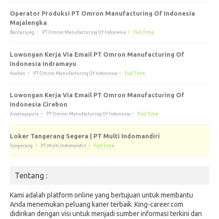
Operator Produksi PT Omron Manufacturing Of Indonesia
Majalengka
Bantarujeg
PT Omron Manufacturing Of Indonesia
Full Time
Lowongan Kerja Via Email PT Omron Manufacturing Of
Indonesia Indramayu
Arahan
PT Omron Manufacturing Of Indonesia
Full Time
Lowongan Kerja Via Email PT Omron Manufacturing Of
Indonesia Cirebon
Astanajapura
PT Omron Manufacturing Of Indonesia
Full Time
Loker Tangerang Segera | PT Multi Indomandiri
Tangerang
PT Multi Indomandiri
Full Time
Tentang :
Kami adalah platform online yang bertujuan untuk membantu
Anda menemukan peluang karier terbaik. King-career.com
didirikan dengan visi untuk menjadi sumber informasi terkini dan