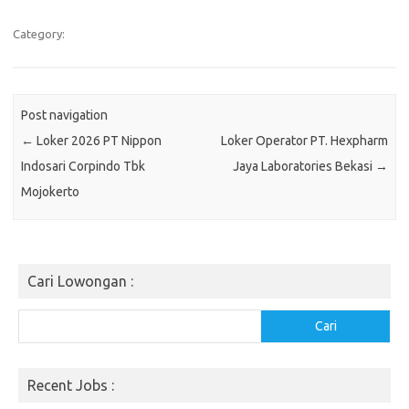
Category:
Post navigation
←
Loker 2026 PT Nippon
Loker Operator PT. Hеxрhаrm
Indosari Corpindo Tbk
Jaya Lаbоrаtоrіеѕ Bekasi
→
Mojokerto
Cari Lowongan :
Cari
Cari
Recent Jobs :