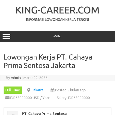
Skip
to
KING-CAREER.COM
content
INFORMASI LOWONGAN KERJA TERKINI
Menu
Lowongan Kerja PT. Cahaya
Prima Sentosa Jakarta
By
Admin
|
Maret 22, 2026
Full Time
Jakarta
Posted 5 bulan ago
IDR65000000 USD / Year
Salary: IDR65000000
PT. Cahaya Prima Sentosa