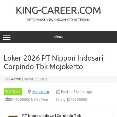
Skip
to
KING-CAREER.COM
content
INFORMASI LOWONGAN KERJA TERKINI
Menu
Loker 2026 PT Nippon Indosari
Corpindo Tbk Mojokerto
By
Admin
|
Maret 22, 2026
Full Time
Mojokerto
Posted 5 bulan ago
IDR5200000 USD / Year
Salary: IDR5200000
PT Nippon Indosari Corpindo Tbk