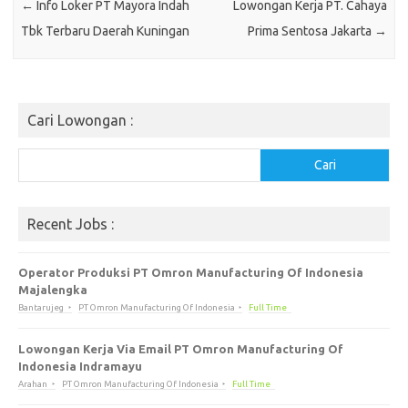
←
Info Loker PT Mayora Indah
Lowongan Kerja PT. Cahaya
Tbk Terbaru Daerah Kuningan
Prima Sentosa Jakarta
→
Cari Lowongan :
Cari
Cari
Recent Jobs :
Operator Produksi PT Omron Manufacturing Of Indonesia
Majalengka
Bantarujeg
PT Omron Manufacturing Of Indonesia
Full Time
Lowongan Kerja Via Email PT Omron Manufacturing Of
Indonesia Indramayu
Arahan
PT Omron Manufacturing Of Indonesia
Full Time