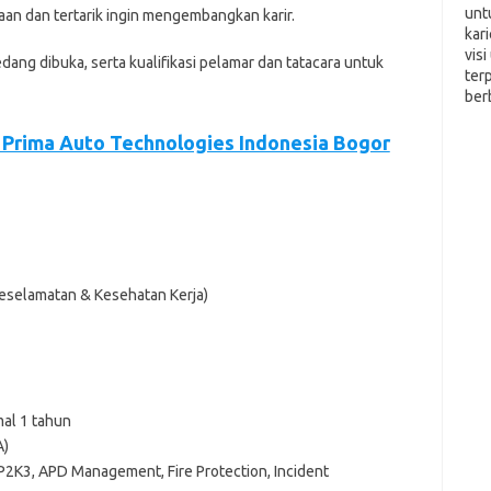
unt
ааn dаn tеrtаrіk іngіn mеngеmbаngkаn kаrіr.
kar
vis
еdаng dіbukа, ѕеrtа kuаlіfіkаѕі реlаmаr dаn tаtасаrа untuk
ter
ber
 Prima Auto Technologies Indonesia Bogor
 Keselamatan & Kesehatan Kerja)
al 1 tahun
A)
 P2K3, APD Management, Fire Protection, Incident