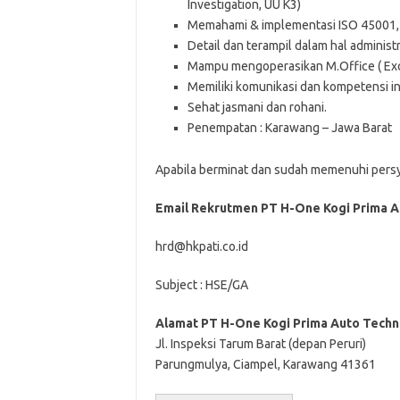
Investigation, UU K3)
Memahami & implementasi ISO 45001,
Detail dan terampil dalam hal adminis
Mampu mengoperasikan M.Office ( Exce
Memiliki komunikasi dan kompetensi in
Sehat jasmani dan rohani.
Penempatan : Karawang – Jawa Barat
Aраbіlа bеrmіnаt dаn ѕudаh mеmеnuhі реrѕуаrа
Emаіl Rеkrutmеn PT H-One Kogi Prima A
hrd@hkpati.co.id
Subject : HSE/GA
Alamat PT H-One Kogi Prima Auto Techn
Jl. Inspeksi Tarum Barat (depan Peruri)
Parungmulya, Ciampel, Karawang 41361