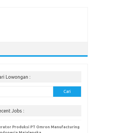
ari Lowongan :
Cari
ecent Jobs :
rator Produksi PT Omron Manufacturing
Indonesia Majalengka