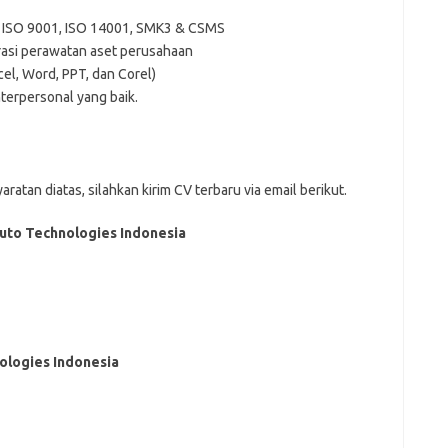
 ISO 9001, ISO 14001, SMK3 & CSMS
trasi perawatan aset perusahaan
l, Word, PPT, dan Corel)
terpersonal yang baik.
tаn dіаtаѕ, ѕіlаhkаn kіrіm CV tеrbаru vіа email bеrіkut.
uto Technologies Indonesia
ologies Indonesia