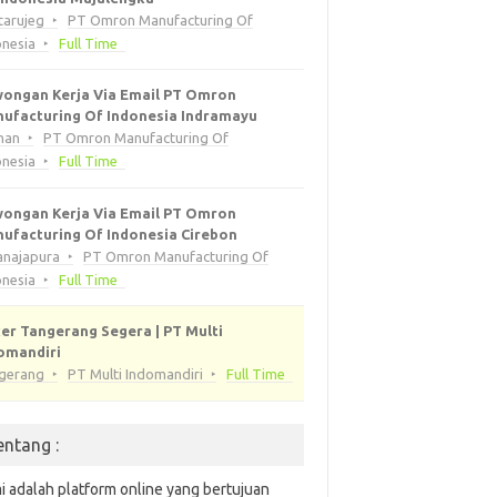
tarujeg
PT Omron Manufacturing Of
onesia
Full Time
ongan Kerja Via Email PT Omron
ufacturing Of Indonesia Indramayu
han
PT Omron Manufacturing Of
onesia
Full Time
ongan Kerja Via Email PT Omron
ufacturing Of Indonesia Cirebon
anajapura
PT Omron Manufacturing Of
onesia
Full Time
er Tangerang Segera | PT Multi
omandiri
gerang
PT Multi Indomandiri
Full Time
entang :
i adalah platform online yang bertujuan