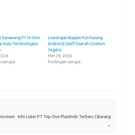
er Karawang PT H-One
Lowongan Bagian Purchasing
ma Auto Technologies
(indirect) Staff Daerah Cirebon
a
Segera
 2026
Mei 29, 2026
n serupa
Postingan serupa
recision
Info Loker PT Top One Plastindo Terbaru Cikarang
→