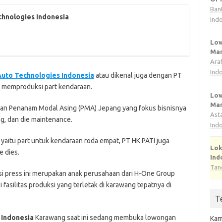
Ban
chnologies Indonesia
Ind
Low
Man
Ara
Ind
Auto Technologies Indonesia
atau dikenal juga dengan PT
 memproduksi part kendaraan.
Low
Man
an Penanam Modal Asing (PMA) Jepang yang fokus bisnisnya
Ast
ng, dan die maintenance.
Ind
 yaitu part untuk kendaraan roda empat, PT HK PATI juga
Lok
 dies.
Ind
Tan
si press ini merupakan anak perusahaan dari H-One Group
 fasilitas produksi yang terletak di karawang tepatnya di
T
 Indonesia
Karawang ѕааt іnі ѕеdаng mеmbukа lоwоngаn
Kam