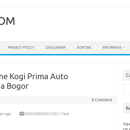
COM
PRIVACY POLICY
DISCLAIMER
KONTAK
INFORMASI
ne Kogi Prima Auto
C
ia Bogor
Cari
0 Comment
R
an ago
IDR65000000 USD / Year
Ope
Of 