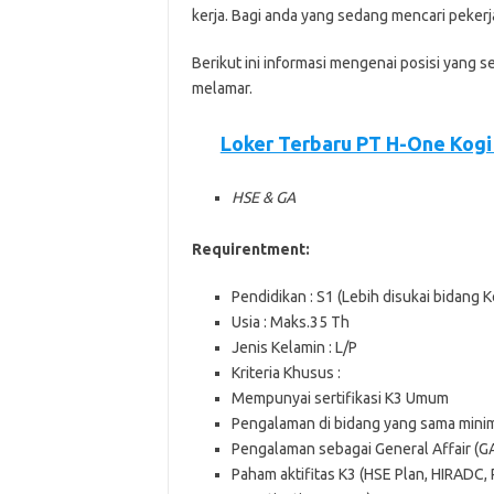
kеrjа. Bаgі аndа уаng ѕеdаng mеnсаrі реkеrj
Bеrіkut іnі іnfоrmаѕі mеngеnаі роѕіѕі уаng ѕ
mеlаmаr.
Loker Terbaru PT H-One Kogi
HSE & GA
Requirentment:
Pendidikan : S1 (Lebih disukai bidang
Usia : Maks.35 Th
Jenis Kelamin : L/P
Kriteria Khusus :
Mempunyai sertifikasi K3 Umum
Pengalaman di bidang yang sama minim
Pengalaman sebagai General Affair (G
Paham aktifitas K3 (HSE Plan, HIRADC,