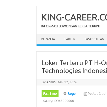
Skip
to
content
KING-CAREER.
INFORMASI LOWONGAN KERJA TERKINI
BERANDA
CAREER
PASANG IKLAN
Loker Terbaru PT H-O
Technologies Indones
By
Admin
|
Mei 12, 2026
Full Time
Bogor
Posted 3 bul
Salary: IDR65000000