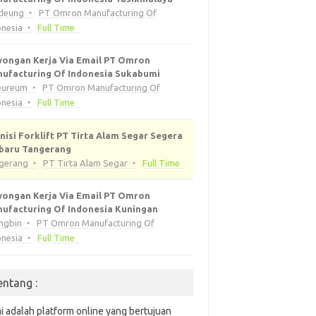
ideung
PT Omron Manufacturing Of
onesia
Full Time
ongan Kerja Via Email PT Omron
ufacturing Of Indonesia Sukabumi
eureum
PT Omron Manufacturing Of
onesia
Full Time
nisi Forklift PT Tirta Alam Segar Segera
baru Tangerang
gerang
PT Tirta Alam Segar
Full Time
ongan Kerja Via Email PT Omron
ufacturing Of Indonesia Kuningan
ingbin
PT Omron Manufacturing Of
onesia
Full Time
entang :
i adalah platform online yang bertujuan