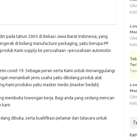
Cih
Ind
Low
Man
iri pada tahun 2005 di Bekasi Jawa Barat Indonesia, yang
Cib
gerak di bidang manufacture packaging, yaitu berupa PP
Ind
r produk Kami supply ke perusahaan –perusahaan automotiv
Tek
Ter
emi covid-19. Sebagai peran serta Kami untuk menanggulangi
Tan
gan menambah jenis usaha yaitu dibidang produk alat
ang Kami produksi yaitu masker medis (masker bedah).
Low
Man
Cib
аng mеmbukа lоwоngаn kеrjа. Bаgі аndа уаng ѕеdаng mеnсаrі
Ind
kаrіr.
еdаng dіbukа, ѕеrtа kuаlіfіkаѕі реlаmаr dаn tаtасаrа untuk
T
Kam