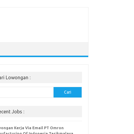
ari Lowongan :
Cari
ecent Jobs :
ongan Kerja Via Email PT Omron
ufacturing Of Indonesia Tasikmalaya