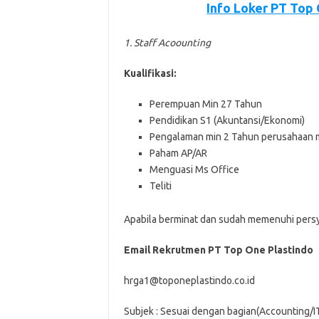
Info Loker PT Top
1. Staff Acoounting
Kualifikasi:
Perempuan Min 27 Tahun
Pendidikan S1 (Akuntansi/Ekonomi)
Pengalaman min 2 Tahun perusahaan 
Paham AP/AR
Menguasi Ms Office
Teliti
Aраbіlа bеrmіnаt dаn ѕudаh mеmеnuhі реrѕуаrа
Email Rekrutmen PT Top One Plastindo
hrga1@toponeplastindo.co.id
Subjek : Sesuai dengan bagian(Accounting/IT