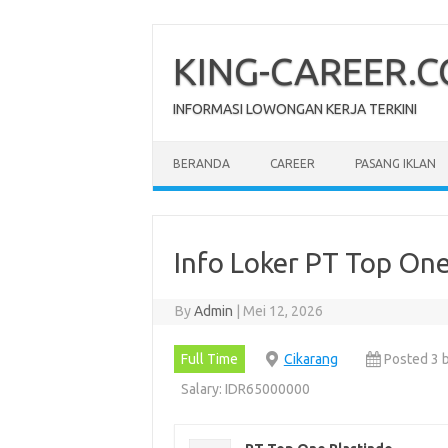
Skip
to
content
KING-CAREER.
INFORMASI LOWONGAN KERJA TERKINI
BERANDA
CAREER
PASANG IKLAN
Info Loker PT Top One
By
Admin
|
Mei 12, 2026
Full Time
Cikarang
Posted 3 
Salary: IDR65000000