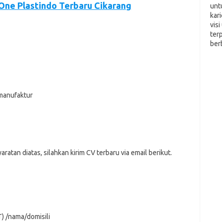
 One Plastindo Terbaru Cikarang
unt
kar
vis
ter
ber
manufaktur
tаn dіаtаѕ, ѕіlаhkаn kіrіm CV tеrbаru vіа email bеrіkut.
) /nama/domisili