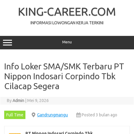
Skip
to
KING-CAREER.COM
content
INFORMASI LOWONGAN KERJA TERKINI
Menu
Info Loker SMA/SMK Terbaru PT
Nippon Indosari Corpindo Tbk
Cilacap Segera
By
Admin
|
Mei 9, 2026
Full Time
Gandrungmangu
Posted 3 bulan ago
PT Nippon Indosari Corpindo Tbk