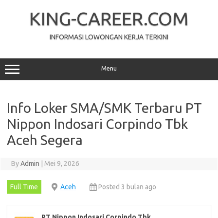
Skip
to
KING-CAREER.COM
content
INFORMASI LOWONGAN KERJA TERKINI
Menu
Info Loker SMA/SMK Terbaru PT
Nippon Indosari Corpindo Tbk
Aceh Segera
By
Admin
|
Mei 9, 2026
Full Time
Aceh
Posted 3 bulan ago
PT Nippon Indosari Corpindo Tbk