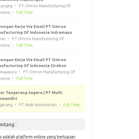
tarujeg
PT Omron Manufacturing Of
onesia
Full Time
ongan Kerja Via Email PT Omron
ufacturing Of Indonesia Indramayu
han
PT Omron Manufacturing Of
onesia
Full Time
ongan Kerja Via Email PT Omron
ufacturing Of Indonesia Cirebon
anajapura
PT Omron Manufacturing Of
onesia
Full Time
er Tangerang Segera | PT Multi
omandiri
gerang
PT Multi Indomandiri
Full Time
entang :
i adalah platform online yang bertujuan