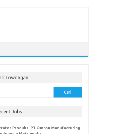
ari Lowongan :
Cari
ecent Jobs :
rator Produksi PT Omron Manufacturing
Indonesia Majalengka