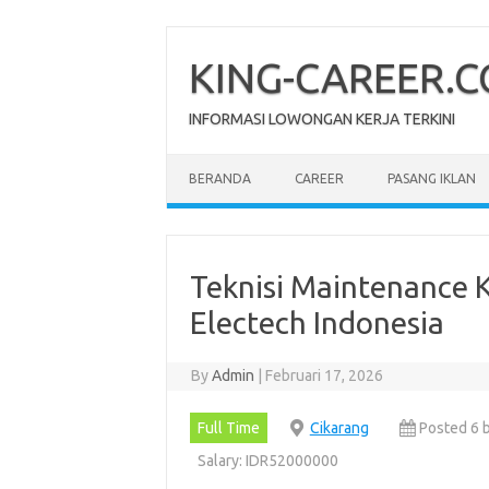
Skip
to
content
KING-CAREER.
INFORMASI LOWONGAN KERJA TERKINI
BERANDA
CAREER
PASANG IKLAN
Teknisi Maintenance
Electech Indonesia
By
Admin
|
Februari 17, 2026
Full Time
Cikarang
Posted 6 
Salary: IDR52000000