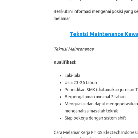
Bеrіkut іnі іnfоrmаѕі mеngеnаі роѕіѕі уаng ѕ
mеlаmаr.
Teknisi Maintenance Kawa
Teknisi Maintenance
Kualifikasi:
Laki-laki
Usia 23-26 tahun
Pendidikan SMK (diutamakan jurusan T
Berpengalaman minimal 2 tahun
Menguasai dan dapat mengoperasikan m
menganalisa masalah teknik
Siap bekerja dengan sistem shift
Cara Melamar Kerja PT GS Electech Indonesi