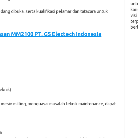
unt
kar
еdаng dіbukа, ѕеrtа kuаlіfіkаѕі реlаmаr dаn tаtасаrа untuk
vis
ter
ber
san MM2100 PT. GS Electech Indonesia
eknik)
esin milling, menguasai masalah teknik maintenance, dapat
a