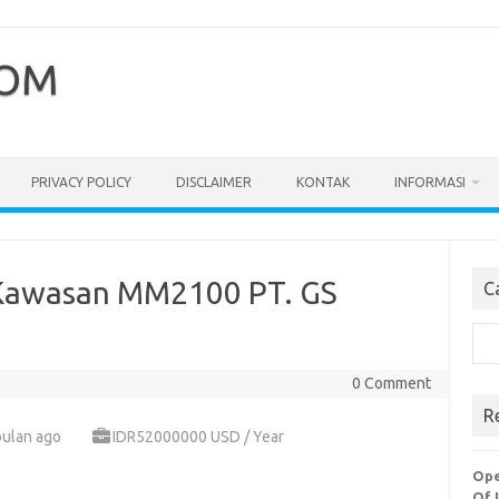
COM
PRIVACY POLICY
DISCLAIMER
KONTAK
INFORMASI
 Kawasan MM2100 PT. GS
C
Cari
0 Comment
R
bulan ago
IDR52000000 USD / Year
Ope
Of 