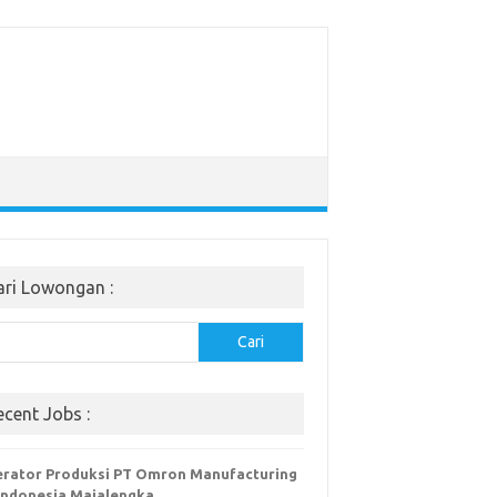
ari Lowongan :
Cari
ecent Jobs :
rator Produksi PT Omron Manufacturing
Indonesia Majalengka