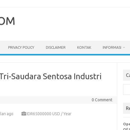
COM
PRIVACY POLICY
DISCLAIMER
KONTAK
INFORMASI
Tri-Saudara Sentosa Industri
C
Cari
0 Comment
R
lan ago
IDR65000000 USD / Year
Ope
Of 