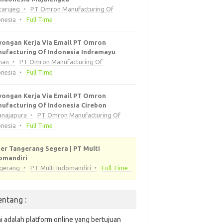
tarujeg
PT Omron Manufacturing Of
onesia
Full Time
ongan Kerja Via Email PT Omron
ufacturing Of Indonesia Indramayu
han
PT Omron Manufacturing Of
onesia
Full Time
ongan Kerja Via Email PT Omron
ufacturing Of Indonesia Cirebon
anajapura
PT Omron Manufacturing Of
onesia
Full Time
er Tangerang Segera | PT Multi
omandiri
gerang
PT Multi Indomandiri
Full Time
entang :
i adalah platform online yang bertujuan