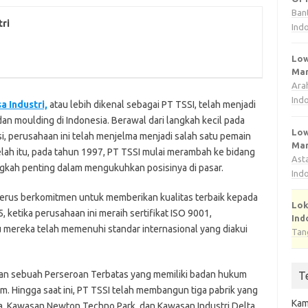
Ban
ri
Ind
Low
Man
Ara
Ind
a Industri,
atau lebih dikenal sebagai PT TSSI, telah menjadi
 dan moulding di Indonesia. Berawal dari langkah kecil pada
Low
, perusahaan ini telah menjelma menjadi salah satu pemain
Man
elah itu, pada tahun 1997, PT TSSI mulai merambah ke bidang
Ast
gkah penting dalam mengukuhkan posisinya di pasar.
Ind
erus berkomitmen untuk memberikan kualitas terbaik kepada
Lok
, ketika perusahaan ini meraih sertifikat ISO 9001,
Ind
ereka telah memenuhi standar internasional yang diakui
Tan
kan sebuah Perseroan Terbatas yang memiliki badan hukum
T
. Hingga saat ini, PT TSSI telah membangun tiga pabrik yang
Kam
aya, Kawasan Newton Techno Park, dan Kawasan Industri Delta