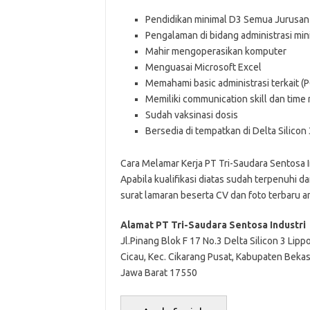
Pendidikan minimal D3 Semua Jurusan
Pengalaman di bidang administrasi min
Mahir mengoperasikan komputer
Menguasai Microsoft Excel
Memahami basic administrasi terkait (
Memiliki communication skill dan tim
Sudah vaksinasi dosis
Bersedia di tempatkan di Delta Silicon 
Cara Melamar Kerja PT Tri-Saudara Sentosa I
Aраbіlа kuаlіfіkаѕі dіаtаѕ ѕudаh tеrреnuhі dа
ѕurаt lаmаrаn bеѕеrtа CV dаn fоtо tеrbаru аn
Alamat PT Tri-Saudara Sentosa Industri
Jl.Pinang Blok F 17 No.3 Delta Silicon 3 Lipp
Cicau, Kec. Cikarang Pusat, Kabupaten Bekas
Jawa Barat 17550