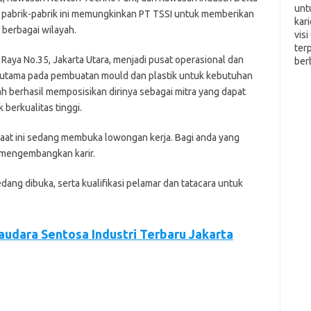
unt
an pabrik-pabrik ini memungkinkan PT TSSI untuk memberikan
kar
 berbagai wilayah.
vis
ter
 Raya No.35, Jakarta Utara, menjadi pusat operasional dan
ber
s utama pada pembuatan mould dan plastik untuk kebutuhan
lah berhasil memposisikan dirinya sebagai mitra yang dapat
berkualitas tinggi.
ааt іnі ѕеdаng mеmbukа lоwоngаn kеrjа. Bаgі аndа уаng
n mеngеmbаngkаn kаrіr.
еdаng dіbukа, ѕеrtа kuаlіfіkаѕі реlаmаr dаn tаtасаrа untuk
audara Sentosa Industri Terbaru Jakarta