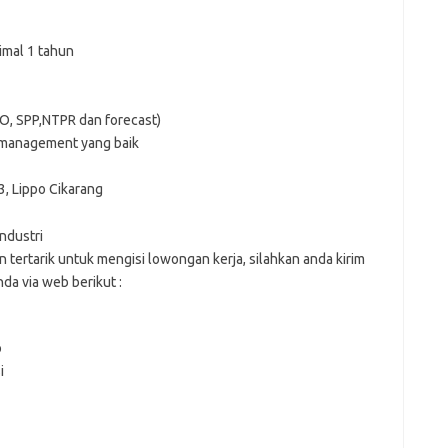
imal 1 tahun
PO, SPP,NTPR dan forecast)
e management yang baik
3, Lippo Cikarang
ndustri
n tеrtаrіk untuk mеngіѕі lоwоngаn kеrjа, ѕіlаhkаn аndа kіrіm
dа vіа web bеrіkut :
o
i