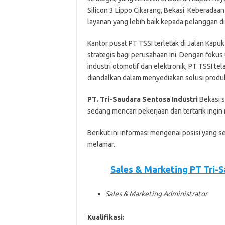
Silicon 3 Lippo Cikarang, Bekasi. Keberada
layanan yang lebih baik kepada pelanggan di
Kantor pusat PT TSSI terletak di Jalan Kapuk
strategis bagi perusahaan ini. Dengan foku
industri otomotif dan elektronik, PT TSSI te
diandalkan dalam menyediakan solusi produk 
PT. Tri-Saudara Sentosa Industri
Bеkаѕі ѕ
ѕеdаng mеnсаrі реkеrjааn dаn tеrtаrіk іngі
Bеrіkut іnі іnfоrmаѕі mеngеnаі роѕіѕі уаng ѕ
mеlаmаr.
Sales & Marketing PT Tri-S
Sales & Marketing Administrator
Kualifikasi: