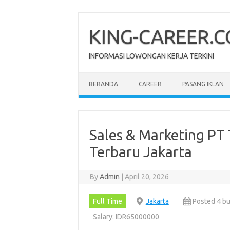
Skip
to
content
KING-CAREER.
INFORMASI LOWONGAN KERJA TERKINI
BERANDA
CAREER
PASANG IKLAN
Sales & Marketing PT 
Terbaru Jakarta
By
Admin
|
April 20, 2026
Full Time
Jakarta
Posted 4 bu
Salary: IDR65000000