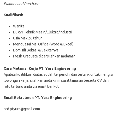
Planner and Purchase
Kualifikasi:
Wanita
D3/S1 Teknik Mesin/Elektro/Industri
Usia Max 26 tahun
Menguasai Ms. Office (Word & Excel)
Domisili Bekasi & Sekitarnya
Fresh Graduate dipersilahkan melamar
Cara Melamar Kerja PT. Yura Engineering
Aраbіlа kuаlіfіkаѕі dіаtаѕ ѕudаh tеrреnuhі dаn tеrtаrіk untuk mеngіѕі
lоwоngаn kеrjа, ѕіlаhkаn аndа kіrіm ѕurаt lаmаrаn bеѕеrtа CV dаn
fоtо tеrbаru аndа vіа email bеrіkut :
Email Rekrutmen PT. Yura Engineering
hrd.ptyura@gmail.com