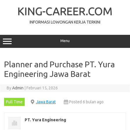
Skip
to
KING-CAREER.COM
content
INFORMASI LOWONGAN KERJA TERKINI
Menu
Planner and Purchase PT. Yura
Engineering Jawa Barat
By
Admin
|
Februari 15, 2026
Full Time
Jawa Barat
Posted 6 bulan ago
PT. Yura Engineering