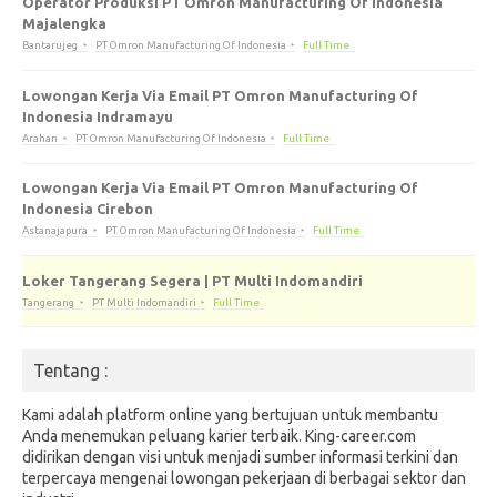
Operator Produksi PT Omron Manufacturing Of Indonesia
Majalengka
Bantarujeg
PT Omron Manufacturing Of Indonesia
Full Time
Lowongan Kerja Via Email PT Omron Manufacturing Of
Indonesia Indramayu
Arahan
PT Omron Manufacturing Of Indonesia
Full Time
Lowongan Kerja Via Email PT Omron Manufacturing Of
Indonesia Cirebon
Astanajapura
PT Omron Manufacturing Of Indonesia
Full Time
Loker Tangerang Segera | PT Multi Indomandiri
Tangerang
PT Multi Indomandiri
Full Time
Tentang :
Kami adalah platform online yang bertujuan untuk membantu
Anda menemukan peluang karier terbaik. King-career.com
didirikan dengan visi untuk menjadi sumber informasi terkini dan
terpercaya mengenai lowongan pekerjaan di berbagai sektor dan