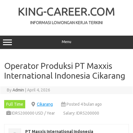
Skip
to
KING-CAREER.COM
content
INFORMASI LOWONGAN KERJA TERKINI
Menu
Operator Produksi PT Maxxis
International Indonesia Cikarang
By
Admin
|
April 4, 2026
Full Time
Cikarang
Posted 4 bulan ago
IDR5200000 USD / Year
Salary: IDR5200000
PT Maxxis International Indonesia