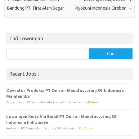
Bandung PT. Tirta Alаm Sеgаr
Kiyokuni Indonesia Cirebon
→
Cari Lowongan :
Cari
Cari
Recent Jobs :
Operator Produksi PT Omron Manufacturing Of Indonesia
Majalengka
Bantarujeg
PT Omron Manufacturing Of Indonesia
Full Time
Lowongan Kerja Via Email PT Omron Manufacturing Of
Indonesia Indramayu
Arahan
PT Omron Manufacturing Of Indonesia
Full Time