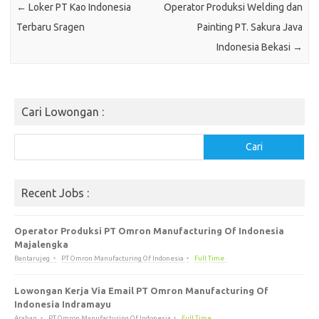
←
Loker PT Kао Indonesia
Operator Produksi Welding dan
Terbaru Sragen
Painting PT. Sakura Java
Indonesia Bekasi
→
Cari Lowongan :
Cari
Cari
Recent Jobs :
Operator Produksi PT Omron Manufacturing Of Indonesia
Majalengka
Bantarujeg
PT Omron Manufacturing Of Indonesia
Full Time
Lowongan Kerja Via Email PT Omron Manufacturing Of
Indonesia Indramayu
Arahan
PT Omron Manufacturing Of Indonesia
Full Time