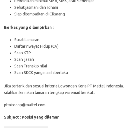
Pendidikan minimal SMA, SMK, atau Sederajat
Sehat jasmani dan rohani
Siap ditempatkan di Cikarang
Berkas yang dilampirkan :
Surat Lamaran
Daftar riwayat Hidup (CV)
Scan KTP
Scan Ijazah
Scan Transkip nilai
Scan SKCK yang masih berlaku
Jika tertarik dan sesuai kriteria Lowongan Kerja PT Mattel Indonesia,
silahkan kirimkan lamaran lengkap via email berikut :
ptmirecop@mattel.com
Subject : Posisi yang dilamar