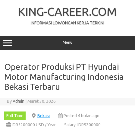
Skip
to
KING-CAREER.COM
content
INFORMASI LOWONGAN KERJA TERKINI
Menu
Operator Produksi PT Hyundai
Motor Manufacturing Indonesia
Bekasi Terbaru
By
Admin
|
Maret 30, 2026
Full Time
Bekasi
Posted 4 bulan ago
IDR5200000 USD / Year
Salary: IDR5200000