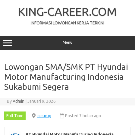
Skip
to
KING-CAREER.COM
content
INFORMASI LOWONGAN KERJA TERKINI
Menu
Lowongan SMA/SMK PT Hyundai
Motor Manufacturing Indonesia
Sukabumi Segera
By
Admin
|
Januari 9, 2026
Full Time
cicurug
Posted 7 bulan ago
PT Hyundai Motor Manufacturing Indonesia