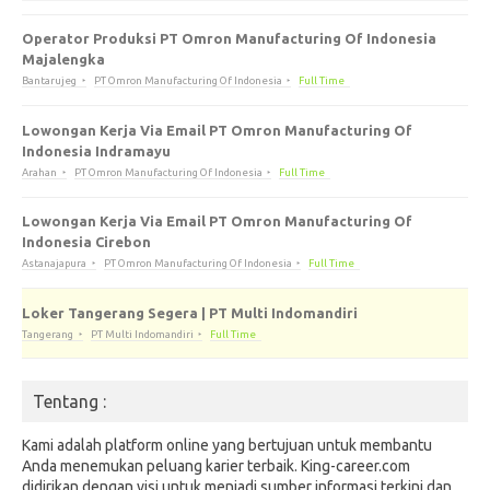
Operator Produksi PT Omron Manufacturing Of Indonesia
Majalengka
Bantarujeg
PT Omron Manufacturing Of Indonesia
Full Time
Lowongan Kerja Via Email PT Omron Manufacturing Of
Indonesia Indramayu
Arahan
PT Omron Manufacturing Of Indonesia
Full Time
Lowongan Kerja Via Email PT Omron Manufacturing Of
Indonesia Cirebon
Astanajapura
PT Omron Manufacturing Of Indonesia
Full Time
Loker Tangerang Segera | PT Multi Indomandiri
Tangerang
PT Multi Indomandiri
Full Time
Tentang :
Kami adalah platform online yang bertujuan untuk membantu
Anda menemukan peluang karier terbaik. King-career.com
didirikan dengan visi untuk menjadi sumber informasi terkini dan