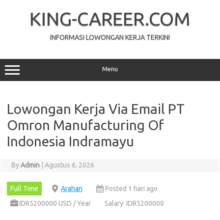
Skip
to
KING-CAREER.COM
content
INFORMASI LOWONGAN KERJA TERKINI
Menu
Lowongan Kerja Via Email PT
Omron Manufacturing Of
Indonesia Indramayu
By
Admin
|
Agustus 6, 2026
Full Time
Arahan
Posted 1 hari ago
IDR5200000 USD / Year
Salary: IDR5200000