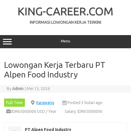
Skip
to
KING-CAREER.COM
content
INFORMASI LOWONGAN KERJA TERKINI
Menu
Lowongan Kerja Terbaru PT
Alpen Food Industry
By
Admin
|
Mei 13, 2026
Full Time
Karawang
Posted 3 bulan ago
IDR65000000 USD / Year
Salary: IDR65000000
PT Alpen Food Industry