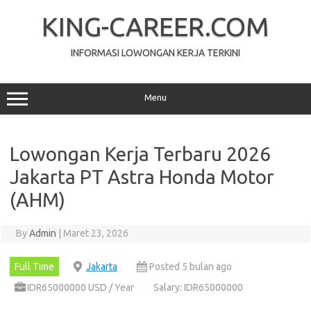
Skip
to
KING-CAREER.COM
content
INFORMASI LOWONGAN KERJA TERKINI
Menu
Lowongan Kerja Terbaru 2026
Jakarta PT Astra Honda Motor
(AHM)
By
Admin
|
Maret 23, 2026
Full Time
Jakarta
Posted 5 bulan ago
IDR65000000 USD / Year
Salary: IDR65000000