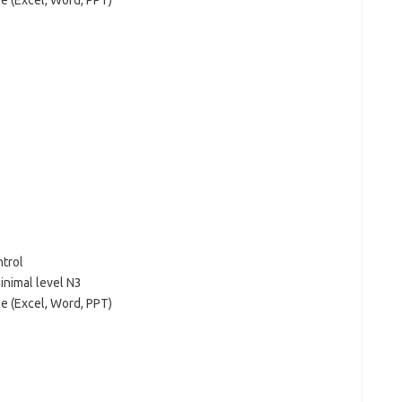
e (Excel, Word, PPT)
trol
nimal level N3
e (Excel, Word, PPT)