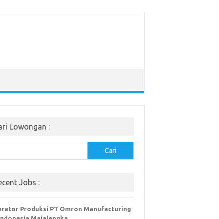
ari Lowongan :
Cari
ecent Jobs :
rator Produksi PT Omron Manufacturing
Indonesia Majalengka