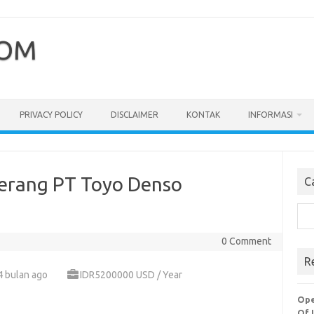
COM
PRIVACY POLICY
DISCLAIMER
KONTAK
INFORMASI
erang PT Toyo Denso
C
Cari
0 Comment
R
4 bulan ago
IDR5200000 USD / Year
Ope
Of 