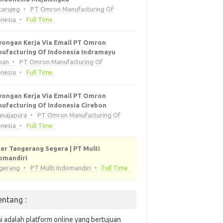
tarujeg
PT Omron Manufacturing Of
onesia
Full Time
ongan Kerja Via Email PT Omron
ufacturing Of Indonesia Indramayu
han
PT Omron Manufacturing Of
onesia
Full Time
ongan Kerja Via Email PT Omron
ufacturing Of Indonesia Cirebon
anajapura
PT Omron Manufacturing Of
onesia
Full Time
er Tangerang Segera | PT Multi
omandiri
gerang
PT Multi Indomandiri
Full Time
entang :
i adalah platform online yang bertujuan