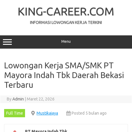
Skip
to
KING-CAREER.COM
content
INFORMASI LOWONGAN KERJA TERKINI
Menu
Lowongan Kerja SMA/SMK PT
Mayora Indah Tbk Daerah Bekasi
Terbaru
By
Admin
|
Maret 22, 2026
Full Time
Mustikajaya
Posted 5 bulan ago
PT Mayora Indah Tbk