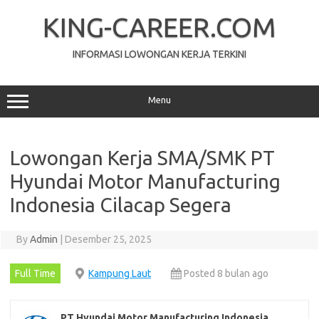
Skip
to
KING-CAREER.COM
content
INFORMASI LOWONGAN KERJA TERKINI
Menu
Lowongan Kerja SMA/SMK PT
Hyundai Motor Manufacturing
Indonesia Cilacap Segera
By
Admin
|
Desember 25, 2025
Full Time
Kampung Laut
Posted 8 bulan ago
PT Hyundai Motor Manufacturing Indonesia