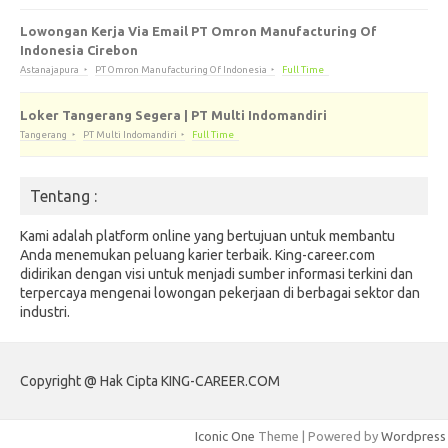
Lowongan Kerja Via Email PT Omron Manufacturing Of
Indonesia Cirebon
Astanajapura
PT Omron Manufacturing Of Indonesia
Full Time
Loker Tangerang Segera | PT Multi Indomandiri
Tangerang
PT Multi Indomandiri
Full Time
Tentang :
Kami adalah platform online yang bertujuan untuk membantu
Anda menemukan peluang karier terbaik. King-career.com
didirikan dengan visi untuk menjadi sumber informasi terkini dan
terpercaya mengenai lowongan pekerjaan di berbagai sektor dan
industri.
Copyright @ Hak Cipta KING-CAREER.COM
Iconic One
Theme | Powered by
Wordpress