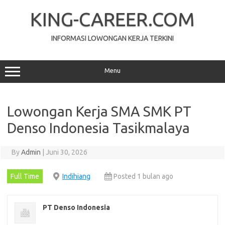
Skip
to
KING-CAREER.COM
content
INFORMASI LOWONGAN KERJA TERKINI
Menu
Lowongan Kerja SMA SMK PT
Denso Indonesia Tasikmalaya
By
Admin
|
Juni 30, 2026
Full Time
Indihiang
Posted 1 bulan ago
PT Denso Indonesia