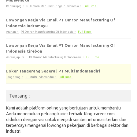
Majalengka
Bantarujeg
PT Omron Manufacturing Of Indonesia
Full Time
Lowongan Kerja Via Email PT Omron Manufacturing Of
Indonesia Indramayu
Arahan
PT Omron Manufacturing Of Indonesia
Full Time
Lowongan Kerja Via Email PT Omron Manufacturing Of
Indonesia Cirebon
Astanajapura
PT Omron Manufacturing Of Indonesia
Full Time
Loker Tangerang Segera | PT Multi Indomandiri
Tangerang
PT Multi Indomandiri
Full Time
Tentang :
Kami adalah platform online yang bertujuan untuk membantu
Anda menemukan peluang karier terbaik. King-career.com
didirikan dengan visi untuk menjadi sumber informasi terkini dan
terpercaya mengenai lowongan pekerjaan di berbagai sektor dan
industri.