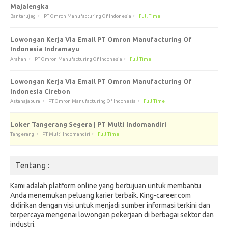
Majalengka
Bantarujeg
PT Omron Manufacturing Of Indonesia
Full Time
Lowongan Kerja Via Email PT Omron Manufacturing Of
Indonesia Indramayu
Arahan
PT Omron Manufacturing Of Indonesia
Full Time
Lowongan Kerja Via Email PT Omron Manufacturing Of
Indonesia Cirebon
Astanajapura
PT Omron Manufacturing Of Indonesia
Full Time
Loker Tangerang Segera | PT Multi Indomandiri
Tangerang
PT Multi Indomandiri
Full Time
Tentang :
Kami adalah platform online yang bertujuan untuk membantu
Anda menemukan peluang karier terbaik. King-career.com
didirikan dengan visi untuk menjadi sumber informasi terkini dan
terpercaya mengenai lowongan pekerjaan di berbagai sektor dan
industri.