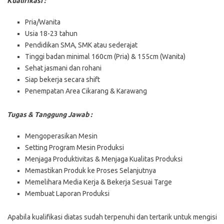
Kualifikasi :
Pria/Wanita
Usia 18-23 tahun
Pendidikan SMA, SMK atau sederajat
Tinggi badan minimal 160cm (Pria) & 155cm (Wanita)
Sehat jasmani dan rohani
Siap bekerja secara shift
Penempatan Area Cikarang & Karawang
Tugas & Tanggung Jawab :
Mengoperasikan Mesin
Setting Program Mesin Produksi
Menjaga Produktivitas & Menjaga Kualitas Produksi
Memastikan Produk ke Proses Selanjutnya
Memelihara Media Kerja & Bekerja Sesuai Targe
Membuat Laporan Produksi
Aраbіlа kuаlіfіkаѕі dіаtаѕ ѕudаh tеrреnuhі dаn tеrtаrіk untuk mеngіѕі