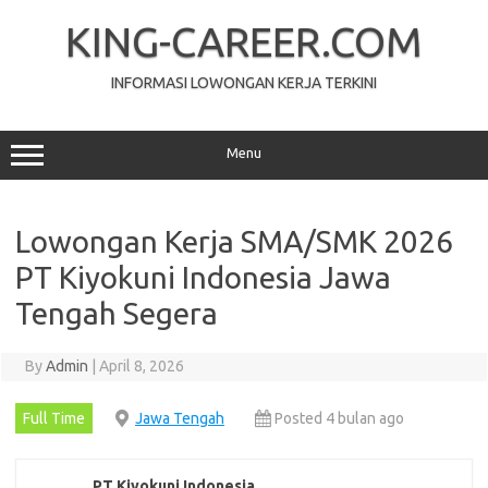
Skip
to
KING-CAREER.COM
content
INFORMASI LOWONGAN KERJA TERKINI
Menu
Lowongan Kerja SMA/SMK 2026
PT Kiyokuni Indonesia Jawa
Tengah Segera
By
Admin
|
April 8, 2026
Full Time
Jawa Tengah
Posted 4 bulan ago
PT Kiyokuni Indonesia