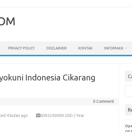
COM
PRIVACY POLICY
DISCLAIMER
KONTAK
INFORMASI
yokuni Indonesia Cikarang
C
Cari
0 Comment
R
ted 4 bulan ago
IDR5200000 USD / Year
Ope
Of 