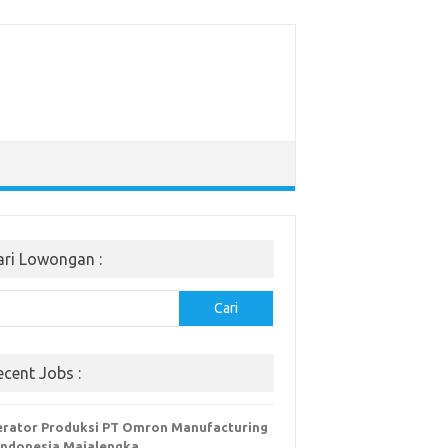
ari Lowongan :
Cari
ecent Jobs :
rator Produksi PT Omron Manufacturing
Indonesia Majalengka