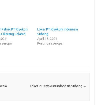
r Pabrik PT Kiyokuni
Loker PT Kiyokuni Indonesia
a Cikarang Selatan
Subang
 2026
April 15, 2026
n serupa
Postingan serupa
nesia
Loker PT Kiyokuni Indonesia Subang
→