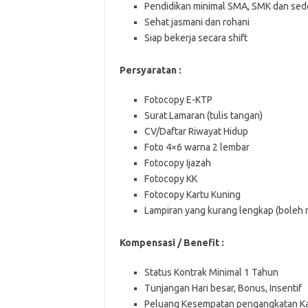
Pendidikan minimal SMA, SMK dan sede
Sehat jasmani dan rohani
Siap bekerja secara shift
Persyaratan :
Fotocopy E-KTP
Surat Lamaran (tulis tangan)
CV/Daftar Riwayat Hidup
Foto 4×6 warna 2 lembar
Fotocopy Ijazah
Fotocopy KK
Fotocopy Kartu Kuning
Lampiran yang kurang lengkap (boleh m
Kompensasi / Benefit :
Status Kontrak Minimal 1 Tahun
Tunjangan Hari besar, Bonus, Insentif
Peluang Kesempatan pengangkatan Ka