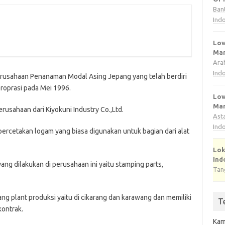
Ban
Ind
Low
Man
Ara
Ind
erusahaan Penanaman Modal Asing Jepang yang telah berdiri
roprasi pada Mei 1996.
Low
Man
rusahaan dari Kiyokuni Industry Co.,Ltd.
Ast
Ind
percetakan logam yang biasa digunakan untuk bagian dari alat
Lok
Ind
ng dilakukan di perusahaan ini yaitu stamping parts,
Tan
ang plant produksi yaitu di cikarang dan karawang dan memiliki
T
kontrak.
Kam