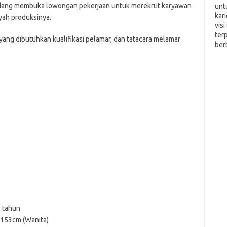
sedang membuka lowongan pekerjaan untuk merekrut karyawan
unt
kar
yah produksinya.
vis
ter
 yang dibutuhkan kualifikasi pelamar, dan tatacara melamar
ber
3 tahun
 153cm (Wanita)