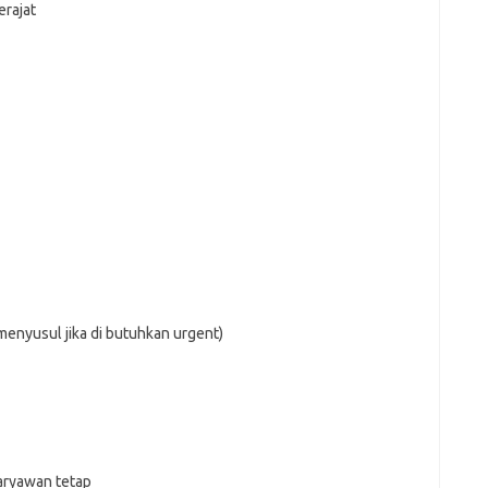
rajat
enyusul jika di butuhkan urgent)
ryawan tetap