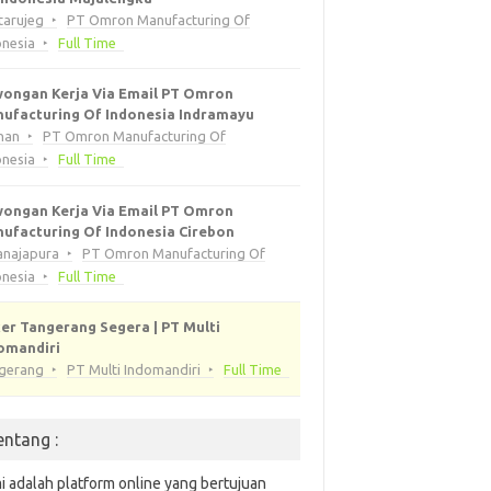
tarujeg
PT Omron Manufacturing Of
onesia
Full Time
ongan Kerja Via Email PT Omron
ufacturing Of Indonesia Indramayu
han
PT Omron Manufacturing Of
onesia
Full Time
ongan Kerja Via Email PT Omron
ufacturing Of Indonesia Cirebon
anajapura
PT Omron Manufacturing Of
onesia
Full Time
er Tangerang Segera | PT Multi
omandiri
gerang
PT Multi Indomandiri
Full Time
entang :
i adalah platform online yang bertujuan