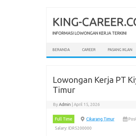
Skip
to
content
KING-CAREER.
INFORMASI LOWONGAN KERJA TERKINI
BERANDA
CAREER
PASANG IKLAN
Lowongan Kerja PT Ki
Timur
By
Admin
|
April 15, 2026
Full Time
Cikarang Timur
Pos
Salary: IDR5200000