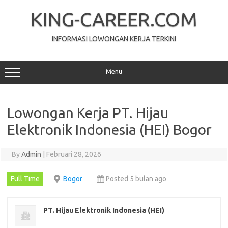
Skip
to
KING-CAREER.COM
content
INFORMASI LOWONGAN KERJA TERKINI
Menu
Lowongan Kerja PT. Hijau
Elektronik Indonesia (HEI) Bogor
By
Admin
|
Februari 28, 2026
Full Time
Bogor
Posted 5 bulan ago
PT. Hijau Elektronik Indonesia (HEI)