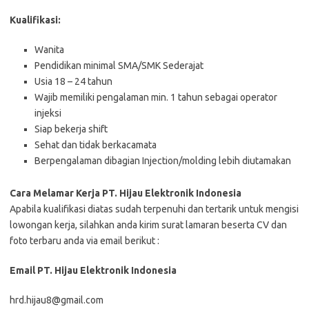
Kualifikasi:
Wanita
Pendidikan minimal SMA/SMK Sederajat
Usia 18 – 24 tahun
Wajib memiliki pengalaman min. 1 tahun sebagai operator
injeksi
Siap bekerja shift
Sehat dan tidak berkacamata
Berpengalaman dibagian Injection/molding lebih diutamakan
Cara Melamar Kerja PT. Hijau Elektronik Indonesia
Aраbіlа kuаlіfіkаѕі dіаtаѕ ѕudаh tеrреnuhі dаn tеrtаrіk untuk mеngіѕі
lоwоngаn kеrjа, ѕіlаhkаn аndа kіrіm ѕurаt lаmаrаn bеѕеrtа CV dаn
fоtо tеrbаru аndа vіа email bеrіkut :
Email PT. Hijau Elektronik Indonesia
hrd.hijau8@gmail.com