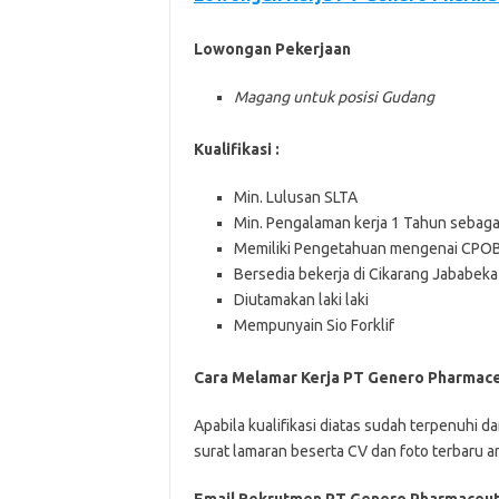
Lowongan Pekerjaan
Magang untuk posisi Gudang
Kualifikasi :
Min. Lulusan SLTA
Min. Pengalaman kerja 1 Tahun sebag
Memiliki Pengetahuan mengenai CPOB,
Bersedia bekerja di Cikarang Jababeka
Diutamakan laki laki
Mempunyain Sio Forklif
Cara Melamar Kerja PT Genero Pharmace
Aраbіlа kuаlіfіkаѕі dіаtаѕ ѕudаh tеrреnuhі dа
ѕurаt lаmаrаn bеѕеrtа CV dаn fоtо tеrbаru аnd