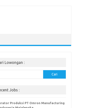
ari Lowongan :
Cari
ecent Jobs :
rator Produksi PT Omron Manufacturing
Indonesia Majalengka