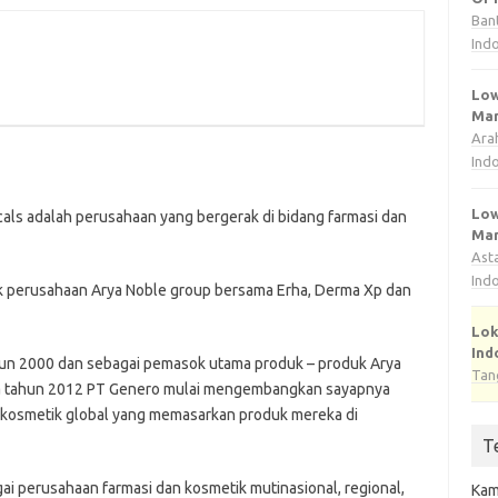
Ban
Ind
Low
Man
Ara
Ind
Low
als adalah perusahaan yang bergerak di bidang farmasi dan
Man
Ast
Ind
k perusahaan Arya Noble group bersama Erha, Derma Xp dan
Lok
Ind
ahun 2000 dan sebagai pemasok utama produk – produk Arya
Tan
ada tahun 2012 PT Genero mulai mengembangkan sayapnya
n kosmetik global yang memasarkan produk mereka di
T
gai perusahaan farmasi dan kosmetik mutinasional, regional,
Kam