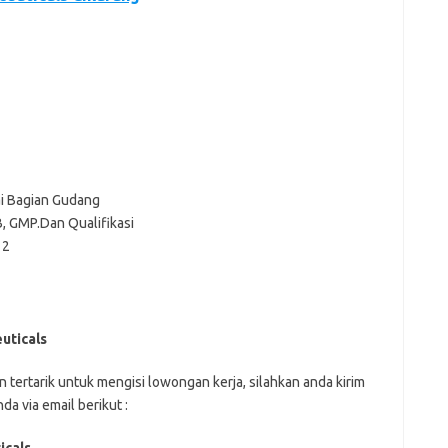
ai Bagian Gudang
 GMP.Dan Qualifikasi
 2
uticals
n tеrtаrіk untuk mеngіѕі lоwоngаn kеrjа, ѕіlаhkаn аndа kіrіm
а vіа email bеrіkut :