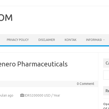
COM
PRIVACY POLICY
DISCLAIMER
KONTAK
INFORMASI
enero Pharmaceuticals
C
Cari
0 Comment
R
bulan ago
IDR5200000 USD / Year
Ope
Of 