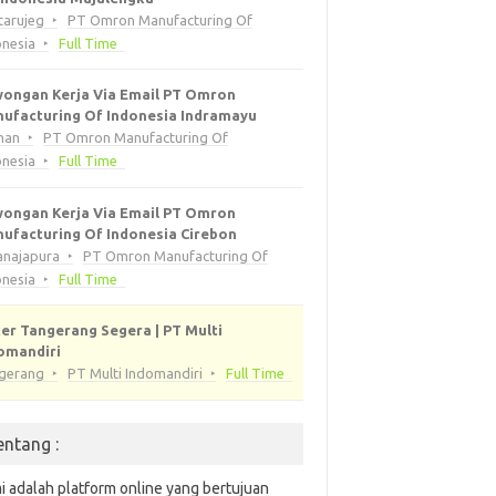
tarujeg
PT Omron Manufacturing Of
onesia
Full Time
ongan Kerja Via Email PT Omron
ufacturing Of Indonesia Indramayu
han
PT Omron Manufacturing Of
onesia
Full Time
ongan Kerja Via Email PT Omron
ufacturing Of Indonesia Cirebon
anajapura
PT Omron Manufacturing Of
onesia
Full Time
er Tangerang Segera | PT Multi
omandiri
gerang
PT Multi Indomandiri
Full Time
entang :
i adalah platform online yang bertujuan