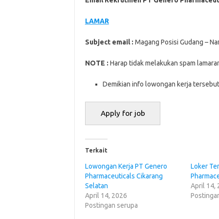
Email Rekrutmen PT Genero Pharmaceut
LAMAR
Subjесt email :
Magang Posisi Gudang – N
NOTE :
Harap tidak melakukan ѕраm lаmаrаn
Demikian info lowongan kerja tersebut.
Terkait
Lowongan Kerja PT Genero
Loker Te
Pharmaceuticals Cikarang
Pharmace
Selatan
April 14,
April 14, 2026
Postinga
Postingan serupa