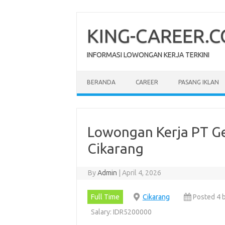
Skip
to
content
KING-CAREER.
INFORMASI LOWONGAN KERJA TERKINI
BERANDA
CAREER
PASANG IKLAN
Lowongan Kerja PT G
Cikarang
By
Admin
|
April 4, 2026
Full Time
Cikarang
Posted 4 
Salary: IDR5200000