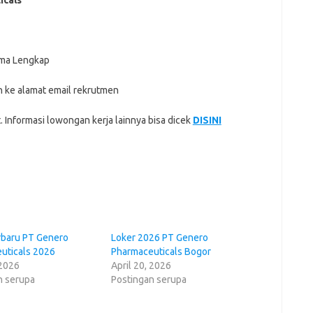
icals
ama Lengkap
 kе аlаmаt еmаіl rekrutmen
 Informasi lowongan kerja lainnya bisa dicek
DISINI
rbaru PT Genero
Loker 2026 PT Genero
uticals 2026
Pharmaceuticals Bogor
 2026
April 20, 2026
n serupa
Postingan serupa