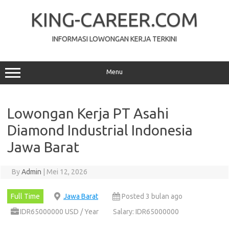
Skip
to
KING-CAREER.COM
content
INFORMASI LOWONGAN KERJA TERKINI
Menu
Lowongan Kerja PT Asahi
Diamond Industrial Indonesia
Jawa Barat
By
Admin
|
Mei 12, 2026
Full Time
Jawa Barat
Posted 3 bulan ago
IDR65000000 USD / Year
Salary: IDR65000000