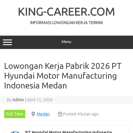
Skip
to
KING-CAREER.COM
content
INFORMASI LOWONGAN KERJA TERKINI
Menu
Lowongan Kerja Pabrik 2026 PT
Hyundai Motor Manufacturing
Indonesia Medan
By
Admin
|
April 12, 2026
Full Time
Medan
Posted 4 bulan ago
PT Hyundai Motor Manufacturing Indonesia