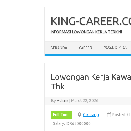
Skip
to
content
KING-CAREER.
INFORMASI LOWONGAN KERJA TERKINI
BERANDA
CAREER
PASANG IKLAN
Lowongan Kerja Kawas
Tbk
By
Admin
|
Maret 22, 2026
Full Time
Cikarang
Posted 5 
Salary: IDR65000000