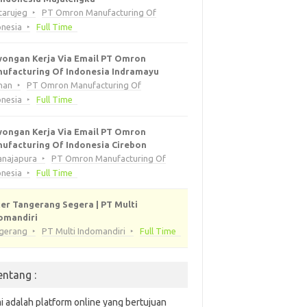
tarujeg
PT Omron Manufacturing Of
onesia
Full Time
ongan Kerja Via Email PT Omron
ufacturing Of Indonesia Indramayu
han
PT Omron Manufacturing Of
onesia
Full Time
ongan Kerja Via Email PT Omron
ufacturing Of Indonesia Cirebon
anajapura
PT Omron Manufacturing Of
onesia
Full Time
er Tangerang Segera | PT Multi
omandiri
gerang
PT Multi Indomandiri
Full Time
entang :
i adalah platform online yang bertujuan