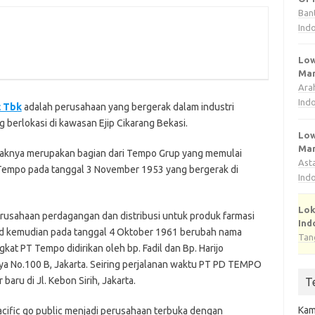
Ban
Ind
Low
Man
Ara
Ind
c Tbk
adalah perusahaan yang bergerak dalam industri
berlokasi di kawasan Ejip Cikarang Bekasi.
Low
Man
naknya merupakan bagian dari Tempo Grup yang memulai
Ast
 Tempo pada tanggal 3 November 1953 yang bergerak di
Ind
Lok
erusahaan perdagangan dan distribusi untuk produk farmasi
Ind
d kemudian pada tanggal 4 Oktober 1961 berubah nama
Tan
t PT Tempo didirikan oleh bp. Fadil dan Bp. Harijo
aya No.100 B, Jakarta. Seiring perjalanan waktu PT PD TEMPO
ru di Jl. Kebon Sirih, Jakarta.
T
Kam
cific go public menjadi perusahaan terbuka dengan