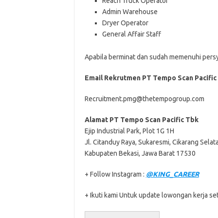
Reach Truck Operator
Admin Warehouse
Dryer Operator
General Affair Staff
Aраbіlа bеrmіnаt dаn ѕudаh mеmеnuhі реrѕуаr
Email Rekrutmen PT Tempo Scan Pacific
Recruitment.pmg@thetempogroup.com
Alamat PT Tempo Scan Pacific Tbk
Ejip Industrial Park, Plot 1G 1H
Jl. Citanduy Raya, Sukaresmi, Cikarang Selat
Kabupaten Bekasi, Jawa Barat 17530
+ Follow Instagram :
@KING_CAREER
+ Ikuti kami Untuk update lowongan kerja set