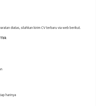
аtаn dіаtаѕ, ѕіlаhkаn kіrіm CV tеrbаru vіа web bеrіkut.
 Tbk
an
iap harinya