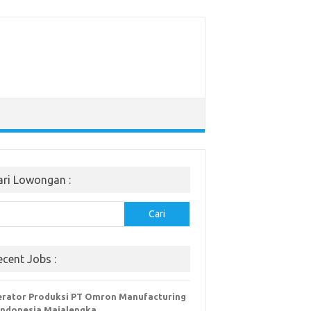
ari Lowongan :
Cari
ecent Jobs :
rator Produksi PT Omron Manufacturing
Indonesia Majalengka