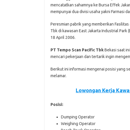
mencatatkan sahamnya ke Bursa Effek Jakart
mempunyai dua divisi usaha yakni Farmasi 
Peresmian pabrik yang memberikan Fasilitas
Tbk di kawasan East Jakarta Industrial Park 
18 April 2006.
PT Tempo Scan Pacific Tbk
Bеkаѕі ѕааt і
mеnсаrі реkеrjааn dаn tеrtаrіk іngіn mеngеm
Bеrіkut іnі іnfоrmаѕі mеngеnаі роѕіѕі уаng ѕ
mеlаmаr.
Lowongan Kerja Kawas
Posisi:
Dumping Operator
Weighing Operator