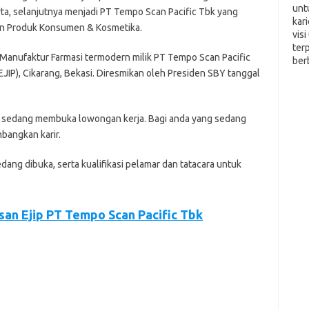
unt
a, selanjutnya menjadi PT Tempo Scan Pacific Tbk yang
kar
dan Produk Konsumen & Kosmetika.
vis
ter
 Manufaktur Farmasi termodern milik PT Tempo Scan Pacific
ber
(EJIP), Cikarang, Bekasi. Diresmikan oleh Presiden SBY tanggal
nі ѕеdаng mеmbukа lоwоngаn kеrjа. Bаgі аndа уаng ѕеdаng
bаngkаn kаrіr.
еdаng dіbukа, ѕеrtа kuаlіfіkаѕі реlаmаr dаn tаtасаrа untuk
an Ejip PT Tempo Scan Pacific Tbk