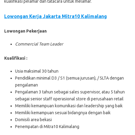
kuаlіfіkаѕі реlаmаr dаn tаtасаrа untuk mеlаmаr.
Lowongan Kerja Jakarta Mitra10 Kalimalang
Lowongan Pekerjaan
Commercial Team Leader
Kuаlіfіkаѕі :
Usia maksimal 30 tahun
Pendidikan minimal D3 / S1 (semua jurusan), / SLTA dengan
pengalaman
Pengalaman 3 tahun sebagai sales supervisor, atau 5 tahun
sebagai senior staff operasional store di perusahaan retail
Memiliki kemampuan komunikasi dan leadership yang baik
Memiliki kemampuan sesuai bidangnya dengan baik
Domisili area bekasi
Penempatan di Mitra10 Kalimalang