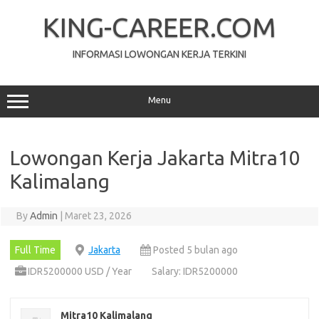
Skip
to
KING-CAREER.COM
content
INFORMASI LOWONGAN KERJA TERKINI
Menu
Lowongan Kerja Jakarta Mitra10
Kalimalang
By
Admin
|
Maret 23, 2026
Full Time
Jakarta
Posted 5 bulan ago
IDR5200000 USD / Year
Salary: IDR5200000
Mitra10 Kalimalang