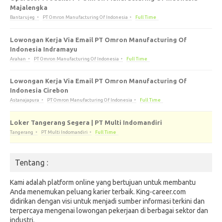
Majalengka
Bantarujeg
PT Omron Manufacturing Of Indonesia
Full Time
Lowongan Kerja Via Email PT Omron Manufacturing Of
Indonesia Indramayu
Arahan
PT Omron Manufacturing Of Indonesia
Full Time
Lowongan Kerja Via Email PT Omron Manufacturing Of
Indonesia Cirebon
Astanajapura
PT Omron Manufacturing Of Indonesia
Full Time
Loker Tangerang Segera | PT Multi Indomandiri
Tangerang
PT Multi Indomandiri
Full Time
Tentang :
Kami adalah platform online yang bertujuan untuk membantu
Anda menemukan peluang karier terbaik. King-career.com
didirikan dengan visi untuk menjadi sumber informasi terkini dan
terpercaya mengenai lowongan pekerjaan di berbagai sektor dan
industri.