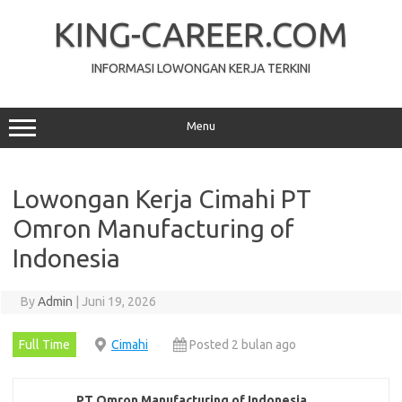
Skip
to
KING-CAREER.COM
content
INFORMASI LOWONGAN KERJA TERKINI
Menu
Lowongan Kerja Cimahi PT
Omron Manufacturing of
Indonesia
By
Admin
|
Juni 19, 2026
Full Time
Cimahi
Posted 2 bulan ago
PT Omron Manufacturing of Indonesia