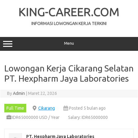
Skip
to
KING-CAREER.COM
content
INFORMASI LOWONGAN KERJA TERKINI
Menu
Lowongan Kerja Cikarang Selatan
PT. Hеxрhаrm Jaya Lаbоrаtоrіеѕ
By
Admin
|
Maret 22, 2026
Full Time
Cikarang
Posted 5 bulan ago
IDR65000000 USD / Year
Salary: IDR65000000
PT. Hеxрhаrm Jaya Lаbоrаtоrіеѕ