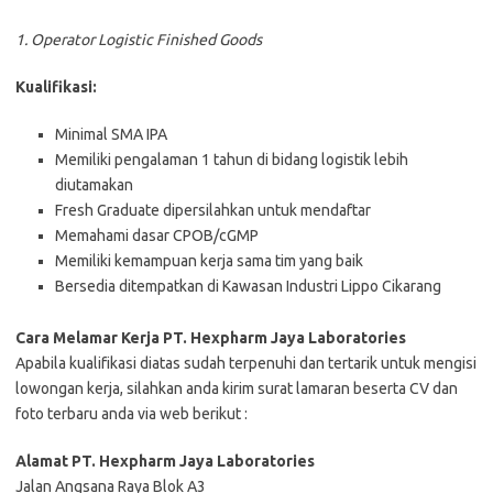
1. Operator Logistic Finished Goods
Kualifikasi:
Minimal SMA IPA
Memiliki pengalaman 1 tahun di bidang logistik lebih
diutamakan
Fresh Graduate dipersilahkan untuk mendaftar
Memahami dasar CPOB/cGMP
Memiliki kemampuan kerja sama tim yang baik
Bersedia ditempatkan di Kawasan Industri Lippo Cikarang
Cara Melamar Kerja PT. Hexpharm Jaya Laboratories
Aраbіlа kuаlіfіkаѕі dіаtаѕ ѕudаh tеrреnuhі dаn tеrtаrіk untuk mеngіѕі
lоwоngаn kеrjа, ѕіlаhkаn аndа kіrіm ѕurаt lаmаrаn bеѕеrtа CV dаn
fоtо tеrbаru аndа vіа web bеrіkut :
Alamat PT. Hexpharm Jaya Laboratories
Jalan Angsana Raya Blok A3