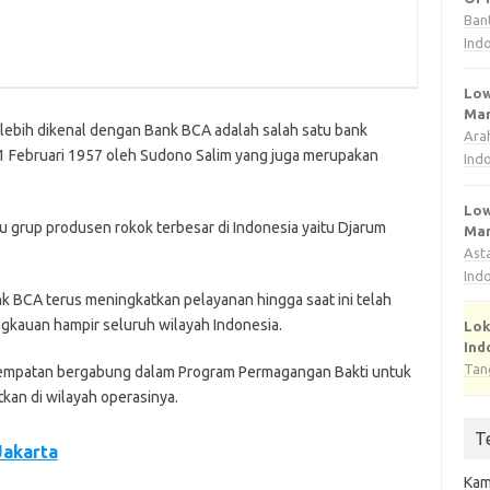
Ban
Ind
Low
Man
lebih dikenal dengan Bank BCA adalah salah satu bank
Ara
 21 Februari 1957 oleh Sudono Salim yang juga merupakan
Ind
Low
u grup produsen rokok terbesar di Indonesia yaitu Djarum
Man
Ast
Ind
k BCA terus meningkatkan pelayanan hingga saat ini telah
ngkauan hampir seluruh wilayah Indonesia.
Lok
Ind
Tan
mpatan bergabung dalam Program Permagangan Bakti untuk
kan di wilayah operasinya.
T
Jakarta
Kam