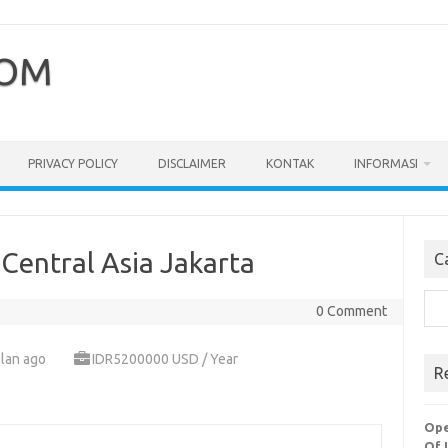
COM
PRIVACY POLICY
DISCLAIMER
KONTAK
INFORMASI
Central Asia Jakarta
C
Cari
0 Comment
lan ago
IDR5200000 USD / Year
R
Ope
Of 