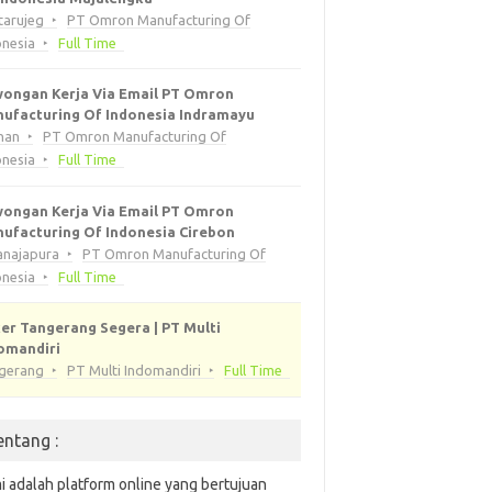
tarujeg
PT Omron Manufacturing Of
onesia
Full Time
ongan Kerja Via Email PT Omron
ufacturing Of Indonesia Indramayu
han
PT Omron Manufacturing Of
onesia
Full Time
ongan Kerja Via Email PT Omron
ufacturing Of Indonesia Cirebon
anajapura
PT Omron Manufacturing Of
onesia
Full Time
er Tangerang Segera | PT Multi
omandiri
gerang
PT Multi Indomandiri
Full Time
entang :
i adalah platform online yang bertujuan