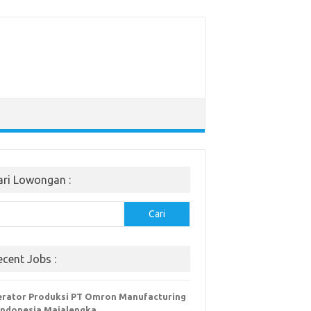
ari Lowongan :
Cari
ecent Jobs :
rator Produksi PT Omron Manufacturing
Indonesia Majalengka