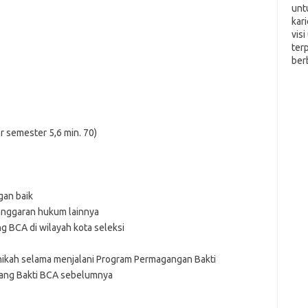
unt
kar
vis
ter
ber
or semester 5,6 min. 70)
an baik
langgaran hukum lainnya
g BCA di wilayah kota seleksi
nikah selama menjalani Program Permagangan Bakti
ang Bakti BCA sebelumnya