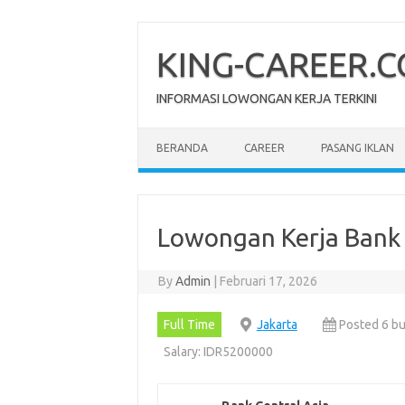
Skip
to
content
KING-CAREER.
INFORMASI LOWONGAN KERJA TERKINI
BERANDA
CAREER
PASANG IKLAN
Lowongan Kerja Bank 
By
Admin
|
Februari 17, 2026
Full Time
Jakarta
Posted 6 bu
Salary: IDR5200000