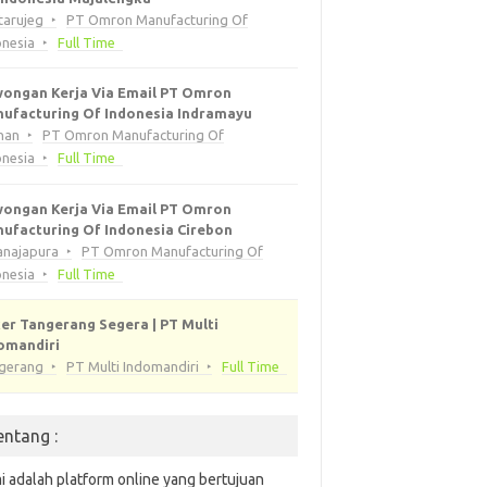
tarujeg
PT Omron Manufacturing Of
onesia
Full Time
ongan Kerja Via Email PT Omron
ufacturing Of Indonesia Indramayu
han
PT Omron Manufacturing Of
onesia
Full Time
ongan Kerja Via Email PT Omron
ufacturing Of Indonesia Cirebon
anajapura
PT Omron Manufacturing Of
onesia
Full Time
er Tangerang Segera | PT Multi
omandiri
gerang
PT Multi Indomandiri
Full Time
entang :
i adalah platform online yang bertujuan