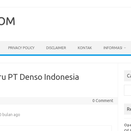
COM
PRIVACY POLICY
DISCLAIMER
KONTAK
INFORMASI
ru PT Denso Indonesia
C
Cari
0 Comment
R
0 bulan ago
Ope
Of 