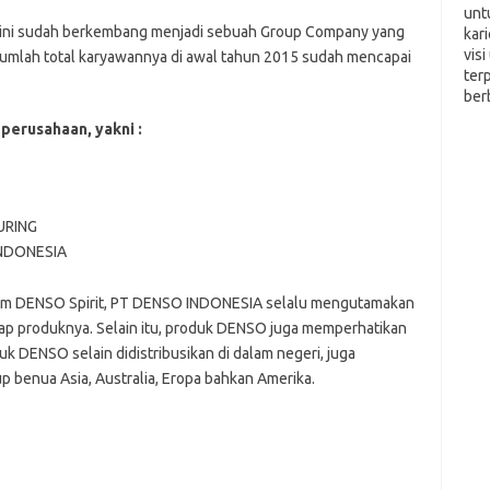
unt
a, kini sudah berkembang menjadi sebuah Group Company yang
kar
vis
lah total karyawannya di awal tahun 2015 sudah mencapai
ter
ber
erusahaan, yakni :
URING
NDONESIA
alam DENSO Spirit, PT DENSO INDONESIA selalu mengutamakan
ap produknya. Selain itu, produk DENSO juga memperhatikan
k DENSO selain didistribusikan di dalam negeri, juga
 benua Asia, Australia, Eropa bahkan Amerika.