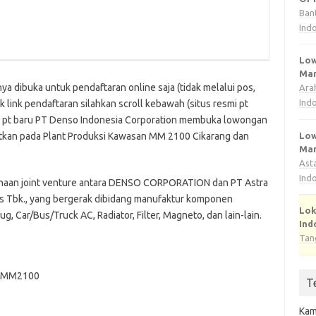
Ban
Ind
Low
Man
nya dibuka untuk pendaftaran online saja (tidak melalui pos,
Ara
Ind
k link pendaftaran silahkan scroll kebawah (situs resmi pt
rja pt baru PT Denso Indonesia Corporation membuka lowongan
Low
patkan pada Plant Produksi Kawasan MM 2100 Cikarang dan
Man
Ast
Ind
aan joint venture antara DENSO CORPORATION dan PT Astra
rts Tbk., yang bergerak dibidang manufaktur komponen
Lok
, Car/Bus/Truck AC, Radiator, Filter, Magneto, dan lain-lain.
Ind
Tan
ri MM2100
T
Kam