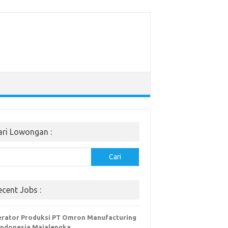
ari Lowongan :
Cari
ecent Jobs :
rator Produksi PT Omron Manufacturing
Indonesia Majalengka