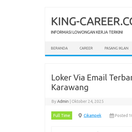
Skip
to
content
KING-CAREER.
INFORMASI LOWONGAN KERJA TERKINI
BERANDA
CAREER
PASANG IKLAN
Loker Via Email Terba
Karawang
By
Admin
|
Oktober 24, 2025
Full Time
Cikampek
Posted 1