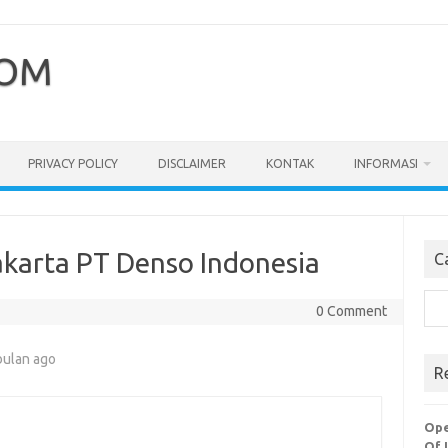
COM
PRIVACY POLICY
DISCLAIMER
KONTAK
INFORMASI
akarta PT Denso Indonesia
C
Cari
0 Comment
bulan ago
R
Ope
Of 