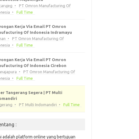
tarujeg
PT Omron Manufacturing Of
onesia
Full Time
ongan Kerja Via Email PT Omron
ufacturing Of Indonesia Indramayu
han
PT Omron Manufacturing Of
onesia
Full Time
ongan Kerja Via Email PT Omron
ufacturing Of Indonesia Cirebon
anajapura
PT Omron Manufacturing Of
onesia
Full Time
er Tangerang Segera | PT Multi
omandiri
gerang
PT Multi Indomandiri
Full Time
entang :
i adalah platform online yang bertujuan