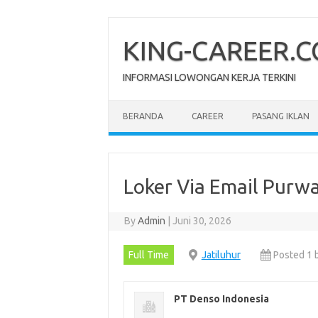
Skip
to
content
KING-CAREER.
INFORMASI LOWONGAN KERJA TERKINI
BERANDA
CAREER
PASANG IKLAN
Loker Via Email Purw
By
Admin
|
Juni 30, 2026
Full Time
Jatiluhur
Posted 1 
PT Denso Indonesia