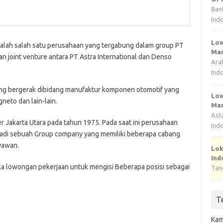
Ban
Ind
Low
alah salah satu perusahaan yang tergabung dalam group PT
Man
n joint venture antara PT Astra International dan Denso
Ara
Ind
ng bergerak dibidang manufaktur komponen otomotif yang
Low
neto dan lain-lain.
Man
Ast
ter Jakarta Utara pada tahun 1975. Pada saat ini perusahaan
Ind
adi sebuah Group company yang memiliki beberapa cabang
yawan.
Lok
Ind
a lowongan pekerjaan untuk mengisi Beberapa posisi sebagai
Tan
T
Kam