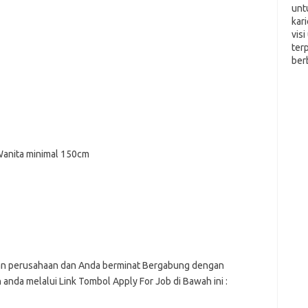
unt
kar
vis
ter
ber
Wanita minimal 150cm
kan perusahaan dan Anda berminat Bergabung dengan
anda melalui Link Tombol Apply For Job di Bawah ini :