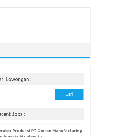
ari Lowongan :
Cari
ecent Jobs :
rator Produksi PT Omron Manufacturing
Indonesia Majalengka