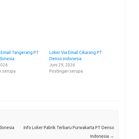
a Email Tangerang PT
Loker Via Email Cikarang PT
donesia
Denso Indonesia
2026
Juni 29, 2026
n serupa
Postingan serupa
donesia
Info Loker Pabrik Terbaru Purwakarta PT Denso
Indonesia
→