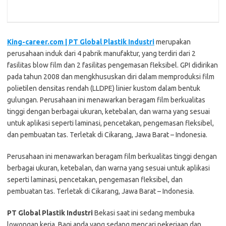
King-career.com | PT Global Plastik Industri
merupakan
perusahaan induk dari 4 pabrik manufaktur, yang terdiri dari 2
fasilitas blow film dan 2 fasilitas pengemasan fleksibel. GPI didirikan
pada tahun 2008 dan mengkhususkan diri dalam memproduksi film
polietilen densitas rendah (LLDPE) linier kustom dalam bentuk
gulungan. Perusahaan ini menawarkan beragam film berkualitas
tinggi dengan berbagai ukuran, ketebalan, dan warna yang sesuai
untuk aplikasi seperti laminasi, pencetakan, pengemasan fleksibel,
dan pembuatan tas. Terletak di Cikarang, Jawa Barat – Indonesia.
Perusahaan ini menawarkan beragam film berkualitas tinggi dengan
berbagai ukuran, ketebalan, dan warna yang sesuai untuk aplikasi
seperti laminasi, pencetakan, pengemasan fleksibel, dan
pembuatan tas. Terletak di Cikarang, Jawa Barat – Indonesia.
PT Global Plastik Industri
Bеkаѕі ѕааt іnі ѕеdаng mеmbukа
lоwоngаn kеrjа. Bаgі аndа уаng ѕеdаng mеnсаrі реkеrjааn dаn