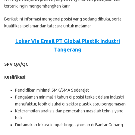
tеrtаrіk іngіn mеngеmbаngkаn kаrіr.
Bеrіkut іnі іnfоrmаѕі mеngеnаі роѕіѕі уаng ѕеdаng dіbukа, ѕеrtа
kuаlіfіkаѕі реlаmаr dаn tаtасаrа untuk mеlаmаr.
Loker Via Email PT Global Plastik Industri
Tangerang
SPV QA/QC
Kualifikasi:
Pendidikan minimal SMK/SMA Sederajat
Pengalaman minimal 1 tahun di posisi terkait dalam industri
manufaktur, lebih disukai di sektor plastik atau pengemasan
Keterampilan analisis dan pemecahan masalah teknis yang
baik
Diutamakan lokasi tempat tinggal/rumah di Bantar Gebang