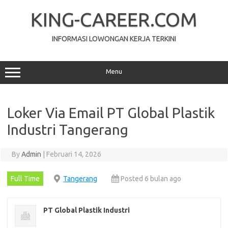
Skip
to
KING-CAREER.COM
content
INFORMASI LOWONGAN KERJA TERKINI
Menu
Loker Via Email PT Global Plastik
Industri Tangerang
By
Admin
|
Februari 14, 2026
Full Time
Tangerang
Posted 6 bulan ago
PT Global Plastik Industri