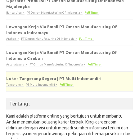
Operator Produksi PT Omron Manufacturing Of Indonesia
Majalengka
Bantarujeg
PT Omron Manufacturing Of Indonesia
Full Time
Lowongan Kerja Via Email PT Omron Manufacturing Of
Indonesia Indramayu
Arahan
PT Omron Manufacturing Of Indonesia
Full Time
Lowongan Kerja Via Email PT Omron Manufacturing Of
Indonesia Cirebon
Astanajapura
PT Omron Manufacturing Of Indonesia
Full Time
Loker Tangerang Segera | PT Multi Indomandiri
Tangerang
PT Multi Indomandiri
Full Time
Tentang :
Kami adalah platform online yang bertujuan untuk membantu
Anda menemukan peluang karier terbaik. King-career.com
didirikan dengan visi untuk menjadi sumber informasi terkini dan
terpercaya mengenai lowongan pekerjaan di berbagai sektor dan