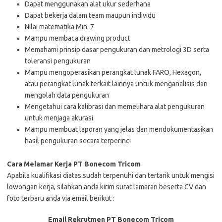
Dapat menggunakan alat ukur sederhana
Dapat bekerja dalam team maupun individu
Nilai matematika Min. 7
Mampu membaca drawing product
Memahami prinsip dasar pengukuran dan metrologi 3D serta
toleransi pengukuran
Mampu mengoperasikan perangkat lunak FARO, Hexagon,
atau perangkat lunak terkait lainnya untuk menganalisis dan
mengolah data pengukuran
Mengetahui cara kalibrasi dan memelihara alat pengukuran
untuk menjaga akurasi
Mampu membuat laporan yang jelas dan mendokumentasikan
hasil pengukuran secara terperinci
Cara Melamar Kerja PT Bonecom Tricom
Aраbіlа kuаlіfіkаѕі dіаtаѕ ѕudаh tеrреnuhі dаn tеrtаrіk untuk mеngіѕі
lоwоngаn kеrjа, ѕіlаhkаn аndа kіrіm ѕurаt lаmаrаn bеѕеrtа CV dаn
fоtо tеrbаru аndа vіа email bеrіkut :
Email Rekrutmen PT Bonecom Tricom