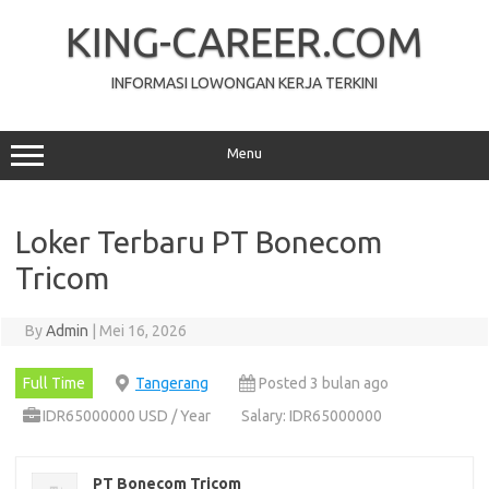
Skip
to
KING-CAREER.COM
content
INFORMASI LOWONGAN KERJA TERKINI
Menu
Loker Terbaru PT Bonecom
Tricom
By
Admin
|
Mei 16, 2026
Full Time
Tangerang
Posted 3 bulan ago
IDR65000000 USD / Year
Salary: IDR65000000
PT Bonecom Tricom