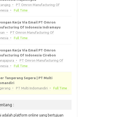
tarujeg
PT Omron Manufacturing Of
onesia
Full Time
ongan Kerja Via Email PT Omron
ufacturing Of Indonesia Indramayu
han
PT Omron Manufacturing Of
onesia
Full Time
ongan Kerja Via Email PT Omron
ufacturing Of Indonesia Cirebon
anajapura
PT Omron Manufacturing Of
onesia
Full Time
er Tangerang Segera | PT Multi
omandiri
gerang
PT Multi Indomandiri
Full Time
entang :
i adalah platform online yang bertujuan