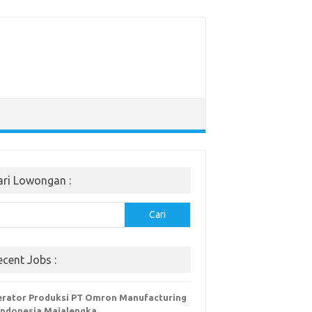
ari Lowongan :
Cari
ecent Jobs :
rator Produksi PT Omron Manufacturing
Indonesia Majalengka