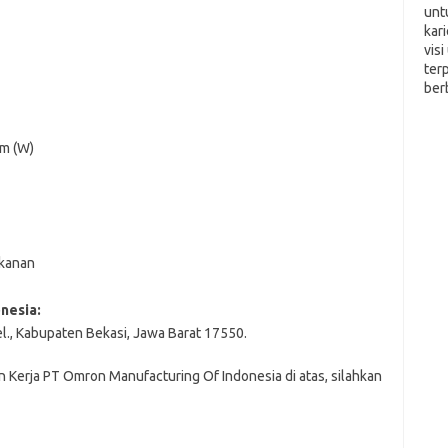
unt
kar
vis
ter
ber
cm (W)
ekanan
nesia:
el., Kabupaten Bekasi, Jawa Barat 17550.
 Kerja PT Omron Manufacturing Of Indonesia di atas, silahkan