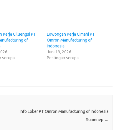
 Kerja Ciluengsi PT
Lowongan Kerja Cimahi PT
nufacturing of
Omron Manufacturing of
a
Indonesia
2026
Juni 19, 2026
n serupa
Postingan serupa
Info Loker PT Omron Manufacturing of Indonesia
Sumenep
→