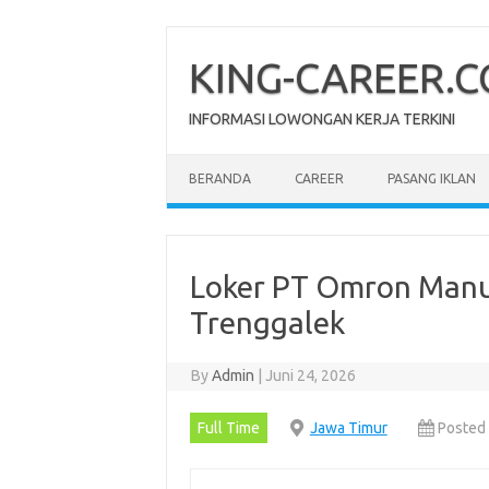
Skip
to
content
KING-CAREER.
INFORMASI LOWONGAN KERJA TERKINI
BERANDA
CAREER
PASANG IKLAN
Loker PT Omron Manuf
Trenggalek
By
Admin
|
Juni 24, 2026
Full Time
Jawa Timur
Posted 