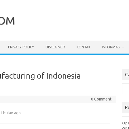
COM
PRIVACY POLICY
DISCLAIMER
KONTAK
INFORMASI
acturing of Indonesia
C
Cari
0 Comment
R
1 bulan ago
Ope
Of 