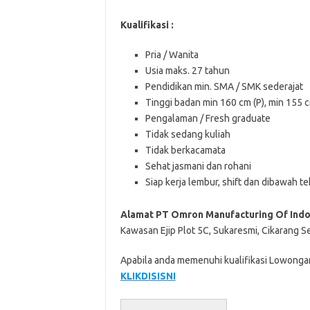
Kualifikasi :
Pria / Wanita
Usia maks. 27 tahun
Pendidikan min. SMA / SMK sederajat
Tinggi badan min 160 cm (P), min 155 
Pengalaman / Fresh graduate
Tidak sedang kuliah
Tidak berkacamata
Sehat jasmani dan rohani
Siap kerja lembur, shift dan dibawah t
Alamat PT Omron Manufacturing Of Indo
Kawasan Ejip Plot 5C, Sukaresmi, Cikarang S
Apabila anda memenuhi kualifikasi Lowongan
KLIKDISISNI