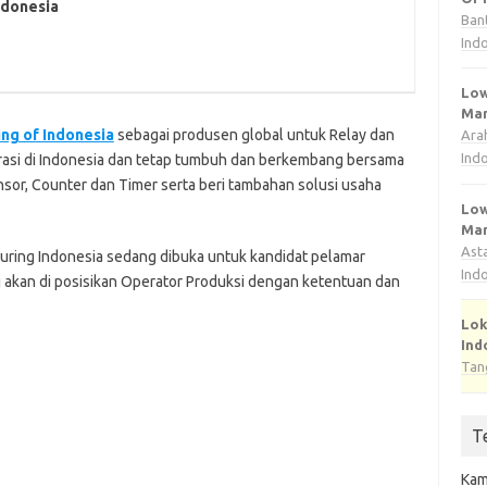
ndonesia
Ban
Ind
Low
Man
ng of Indonesia
sebagai produsen global untuk Relay dan
Ara
Ind
perasi di Indonesia dan tetap tumbuh dan berkembang bersama
sor, Counter dan Timer serta beri tambahan solusi usaha
Low
Man
Ast
uring Indonesia sedang dibuka untuk kandidat pelamar
Ind
 akan di posisikan Operator Produksi dengan ketentuan dan
Lok
Ind
Tan
T
Kam