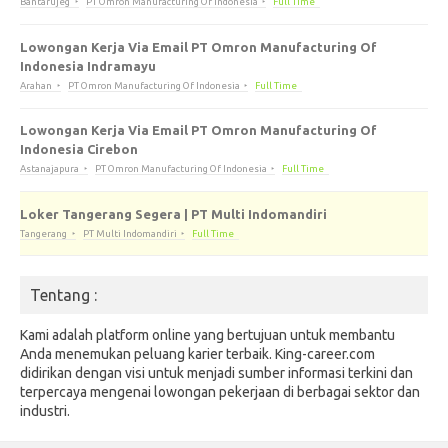
Bantarujeg
PT Omron Manufacturing Of Indonesia
Full Time
Lowongan Kerja Via Email PT Omron Manufacturing Of
Indonesia Indramayu
Arahan
PT Omron Manufacturing Of Indonesia
Full Time
Lowongan Kerja Via Email PT Omron Manufacturing Of
Indonesia Cirebon
Astanajapura
PT Omron Manufacturing Of Indonesia
Full Time
Loker Tangerang Segera | PT Multi Indomandiri
Tangerang
PT Multi Indomandiri
Full Time
Tentang :
Kami adalah platform online yang bertujuan untuk membantu
Anda menemukan peluang karier terbaik. King-career.com
didirikan dengan visi untuk menjadi sumber informasi terkini dan
terpercaya mengenai lowongan pekerjaan di berbagai sektor dan
industri.