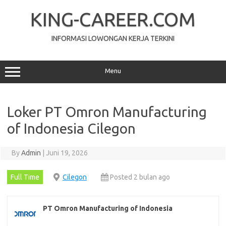
Skip
to
KING-CAREER.COM
content
INFORMASI LOWONGAN KERJA TERKINI
Menu
Loker PT Omron Manufacturing
of Indonesia Cilegon
By
Admin
|
Juni 19, 2026
Full Time
Cilegon
Posted 2 bulan ago
PT Omron Manufacturing of Indonesia