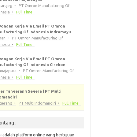
tarujeg
PT Omron Manufacturing Of
onesia
Full Time
ongan Kerja Via Email PT Omron
ufacturing Of Indonesia Indramayu
han
PT Omron Manufacturing Of
onesia
Full Time
ongan Kerja Via Email PT Omron
ufacturing Of Indonesia Cirebon
anajapura
PT Omron Manufacturing Of
onesia
Full Time
er Tangerang Segera | PT Multi
omandiri
gerang
PT Multi Indomandiri
Full Time
entang :
i adalah platform online yang bertujuan