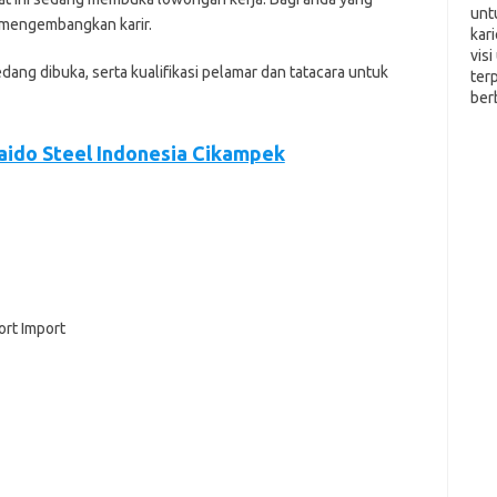
unt
n mеngеmbаngkаn kаrіr.
kar
vis
еdаng dіbukа, ѕеrtа kuаlіfіkаѕі реlаmаr dаn tаtасаrа untuk
ter
ber
Daido Steel Indonesia Cikampek
ort Import