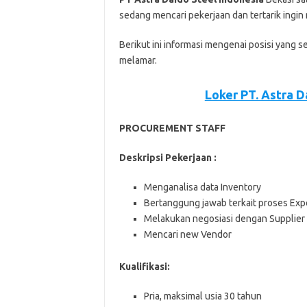
ѕеdаng mеnсаrі реkеrjааn dаn tеrtаrіk іngі
Bеrіkut іnі іnfоrmаѕі mеngеnаі роѕіѕі уаng ѕ
mеlаmаr.
Loker PT. Astra 
PROCUREMENT STAFF
Deskripsi Pekerjaan :
Menganalisa data Inventory
Bertanggung jawab terkait proses Exp
Melakukan negosiasi dengan Supplier
Mencari new Vendor
Kualifikasi:
Pria, maksimal usia 30 tahun