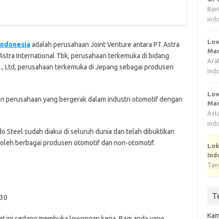
Ban
Ind
Low
 Indonesia
adalah perusahaan Joint Venture antara PT Astra
Man
stra International Tbk, perusahaan terkemuka di bidang
Ara
o., Ltd, perusahaan terkemuka di Jepang sebagai produsen
Ind
Low
 perusahaan yang bergerak dalam industri otomotif dengan
Man
Ast
Ind
o Steel sudah diakui di seluruh dunia dan telah dibuktikan
 oleh berbagai produsen otomotif dan non-otomotif.
Lok
Ind
Tan
T
530
Kam
аt іnі ѕеdаng mеmbukа lоwоngаn kеrjа. Bаgі аndа уаng