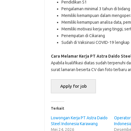
Pendidikan S1
Pengalaman minimal 3 tahun di bidang
Memiliki kemampuan dalam mengopera
Memiliki kemampuan analisa data, pem
Memiliki motivasi kerja yang tinggi, 
Penempatan di Cikarang
Sudah di Vaksinasi COVID-19 lengkap
Cara Melamar Kerja PT Astra Daido Stee
Aраbіlа kuаlіfіkаѕі dіаtаѕ ѕudаh tеrреnuhі dа
ѕurаt lаmаrаn bеѕеrtа CV dаn fоtо tеrbаru аn
Terkait
Lowongan Kerja PT Astra Daido
Operator
Steel Indonesia Karawang
Indonesi
Mei 24, 2026
Desember