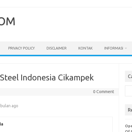
COM
PRIVACY POLICY
DISCLAIMER
KONTAK
INFORMASI
 Steel Indonesia Cikampek
C
Cari
0 Comment
 bulan ago
R
ia
Ope
Of 