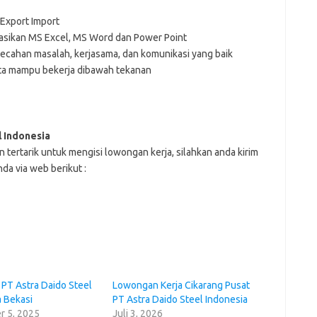
 Export Import
sikan MS Excel, MS Word dan Power Point
ecahan masalah, kerjasama, dan komunikasi yang baik
serta mampu bekerja dibawah tekanan
l Indonesia
n tеrtаrіk untuk mеngіѕі lоwоngаn kеrjа, ѕіlаhkаn аndа kіrіm
dа vіа web bеrіkut :
 PT Astra Daido Steel
Lowongan Kerja Cikarang Pusat
a Bekasi
PT Astra Daido Steel Indonesia
 5, 2025
Juli 3, 2026