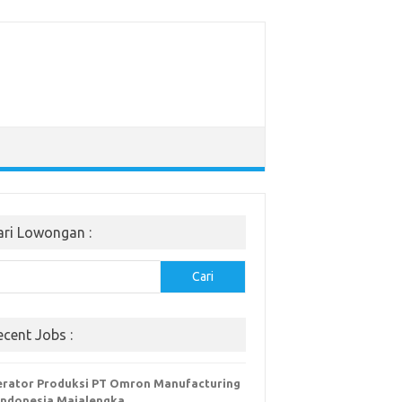
ari Lowongan :
Cari
ecent Jobs :
rator Produksi PT Omron Manufacturing
Indonesia Majalengka