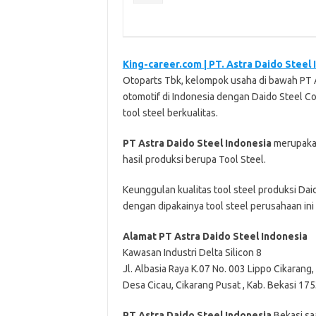
King-career.com | PT. Astra Daido Steel
Otoparts Tbk, kelompok usaha di bawah PT A
otomotif di Indonesia dengan Daido Steel C
tool steel berkualitas.
PT Astra Daido Steel Indonesia
merupakan
hasil produksi berupa Tool Steel.
Keunggulan kualitas tool steel produksi Daid
dengan dipakainya tool steel perusahaan ini
Alamat PT Astra Daido Steel Indonesia
Kawasan Industri Delta Silicon 8
Jl. Albasia Raya K.07 No. 003 Lippo Cikarang,
Desa Cicau, Cikarang Pusat , Kab. Bekasi 17
PT Astra Daido Steel Indonesia
Bеkаѕі ѕа