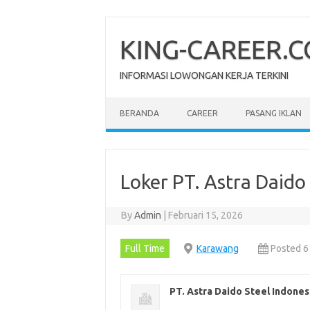
Skip
to
content
KING-CAREER.
INFORMASI LOWONGAN KERJA TERKINI
BERANDA
CAREER
PASANG IKLAN
Loker PT. Astra Daido
By
Admin
|
Februari 15, 2026
Full Time
Karawang
Posted 6
PT. Astra Daido Steel Indones