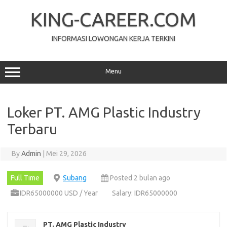
Skip
to
KING-CAREER.COM
content
INFORMASI LOWONGAN KERJA TERKINI
Menu
Loker PT. AMG Plastic Industry
Terbaru
By
Admin
|
Mei 29, 2026
Full Time
Subang
Posted 2 bulan ago
IDR65000000 USD / Year
Salary: IDR65000000
PT. AMG Plastic Industry