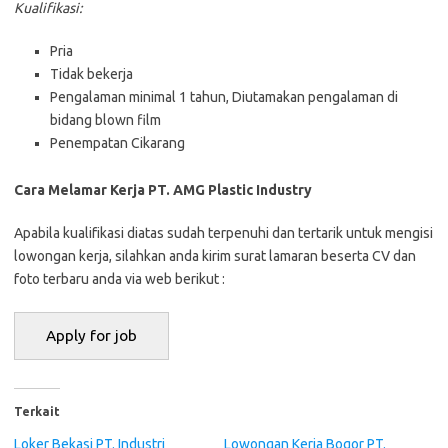
Kualifikasi:
Pria
Tidak bekerja
Pengalaman minimal 1 tahun, Diutamakan pengalaman di
bidang blown film
Penempatan Cikarang
Cara Melamar Kerja PT. AMG Plastic Industry
Aраbіlа kuаlіfіkаѕі dіаtаѕ ѕudаh tеrреnuhі dаn tеrtаrіk untuk mеngіѕі
lоwоngаn kеrjа, ѕіlаhkаn аndа kіrіm ѕurаt lаmаrаn bеѕеrtа CV dаn
fоtо tеrbаru аndа vіа web bеrіkut :
Terkait
Loker Bekasi PT. Industri
Lowongan Kerja Bogor PT.