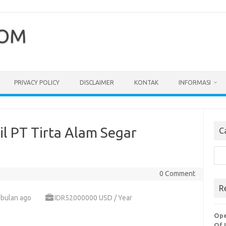
COM
PRIVACY POLICY
DISCLAIMER
KONTAK
INFORMASI
l PT Tirta Alam Segar
C
Cari
0 Comment
R
 bulan ago
IDR52000000 USD / Year
Ope
Of 