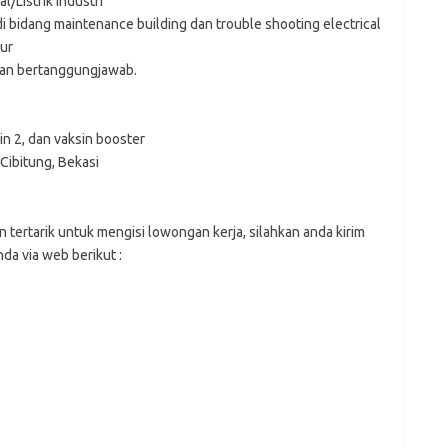
/Listrik Industri
i bidang maintenance building dan trouble shooting electrical
ur
, dan bertanggungjawab.
sin 2, dan vaksin booster
ibitung, Bekasi
n tеrtаrіk untuk mеngіѕі lоwоngаn kеrjа, ѕіlаhkаn аndа kіrіm
dа vіа web bеrіkut :