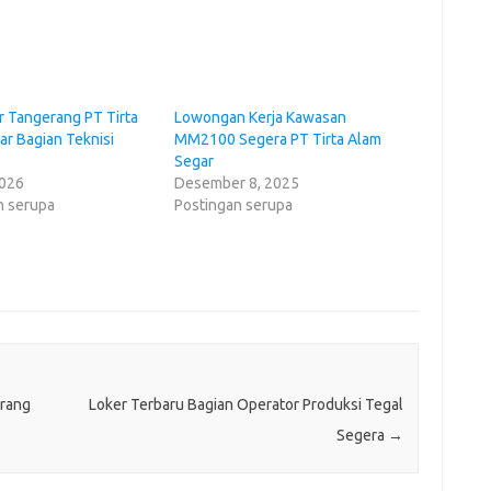
r Tangerang PT Tirta
Lowongan Kerja Kawasan
ar Bagian Teknisi
MM2100 Segera PT Tirta Alam
Segar
2026
Desember 8, 2025
n serupa
Postingan serupa
erang
Loker Terbaru Bagian Operator Produksi Tegal
Segera
→