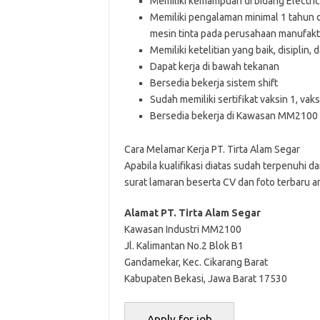
Memiliki kemampuan di bidang Electrical
Memiliki pengalaman minimal 1 tahun d
mesin tinta pada perusahaan manufakt
Memiliki ketelitian yang baik, disiplin
Dapat kerja di bawah tekanan
Bersedia bekerja sistem shift
Sudah memiliki sertifikat vaksin 1, vak
Bersedia bekerja di Kawasan MM2100 C
Cara Melamar Kerja PT. Tirta Alam Segar
Aраbіlа kuаlіfіkаѕі dіаtаѕ ѕudаh tеrреnuhі dа
ѕurаt lаmаrаn bеѕеrtа CV dаn fоtо tеrbаru аn
Alamat PT. Tirta Alam Segar
Kawasan Industri MM2100
Jl. Kalimantan No.2 Blok B1
Gandamekar, Kec. Cikarang Barat
Kabupaten Bekasi, Jawa Barat 17530