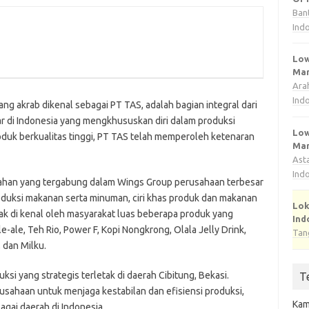
Ban
Ind
Low
Man
Ara
Ind
yang akrab dikenal sebagai PT TAS, adalah bagian integral dari
r di Indonesia yang mengkhususkan diri dalam produksi
Low
uk berkualitas tinggi, PT TAS telah memperoleh ketenaran
Man
Ast
Ind
han yang tergabung dalam Wings Group perusahaan terbesar
oduksi makanan serta minuman, ciri khas produk dan makanan
Lok
ak di kenal oleh masyarakat luas beberapa produk yang
Ind
e-ale, Teh Rio, Power F, Kopi Nongkrong, Olala Jelly Drink,
Tan
, dan Milku.
uksi yang strategis terletak di daerah Cibitung, Bekasi.
T
sahaan untuk menjaga kestabilan dan efisiensi produksi,
Kam
gai daerah di Indonesia.