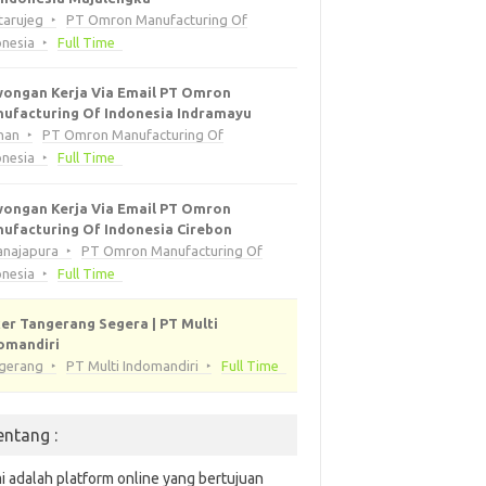
tarujeg
PT Omron Manufacturing Of
onesia
Full Time
ongan Kerja Via Email PT Omron
ufacturing Of Indonesia Indramayu
han
PT Omron Manufacturing Of
onesia
Full Time
ongan Kerja Via Email PT Omron
ufacturing Of Indonesia Cirebon
anajapura
PT Omron Manufacturing Of
onesia
Full Time
er Tangerang Segera | PT Multi
omandiri
gerang
PT Multi Indomandiri
Full Time
entang :
i adalah platform online yang bertujuan