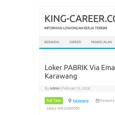
Skip
to
content
KING-CAREER.
INFORMASI LOWONGAN KERJA TERKINI
BERANDA
CAREER
PASANG IKLAN
Loker PABRIK Via Emai
Karawang
By
Admin
|
Februari 15, 2026
Full Time
Karawang
Posted 6
Salary: IDR52000000