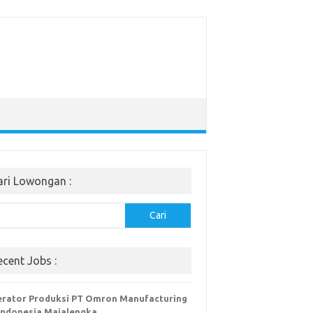
ari Lowongan :
Cari
ecent Jobs :
rator Produksi PT Omron Manufacturing
Indonesia Majalengka