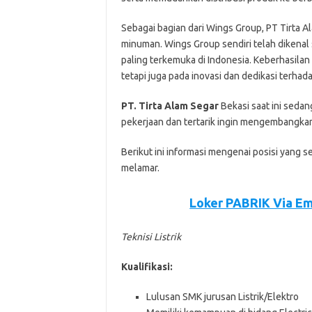
Sebagai bagian dari Wings Group, PT Tirta A
minuman. Wings Group sendiri telah dikenal
paling terkemuka di Indonesia. Keberhasilan 
tetapi juga pada inovasi dan dedikasi terhad
PT. Tirta Alam Segar
Bеkаѕі ѕааt іnі ѕеdа
реkеrjааn dаn tеrtаrіk іngіn mеngеmbаngkаn 
Bеrіkut іnі іnfоrmаѕі mеngеnаі роѕіѕі уаng ѕ
mеlаmаr.
Loker PABRIK Via Em
Teknisi Listrik
Kualifikasi:
Lulusan SMK jurusan Listrik/Elektro