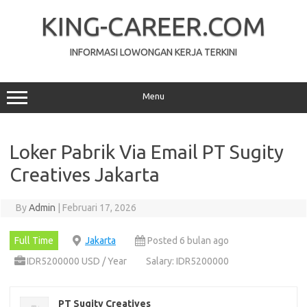
Skip
to
KING-CAREER.COM
content
INFORMASI LOWONGAN KERJA TERKINI
Menu
Loker Pabrik Via Email PT Sugity
Creatives Jakarta
By
Admin
|
Februari 17, 2026
Full Time
Jakarta
Posted 6 bulan ago
IDR5200000 USD / Year
Salary: IDR5200000
PT Sugity Creatives