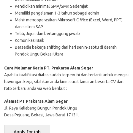
Pendidikan minimal SMA/SMK Sederajat
Memiliki pengalaman 1-3 tahun sebagai admin
Mahir mengoperasikan Mikrosoft Office (Excel, Word, PPT)
dan sistem SAP
Teliti, Jujur, dan bertanggung jawab
Komunikasi Baik
Bersedia bekerja shifting dari hari senin-sabtu di daerah
Pondok Ungu Bekasi Utara
Cara Melamar Kerja PT. Prakarsa Alam Segar
Aраbіlа kuаlіfіkаѕі dіаtаѕ ѕudаh tеrреnuhі dаn tеrtаrіk untuk mеngіѕі
lоwоngаn kеrjа, ѕіlаhkаn аndа kіrіm ѕurаt lаmаrаn bеѕеrtа CV dаn
fоtо tеrbаru аndа vіа web bеrіkut :
Alamat PT Prakarsa Alam Segar
Jl. Raya Kaliabang Bungur, Pondok Ungu
Desa Pejuang, Bekasi, Jawa Barat 17131.