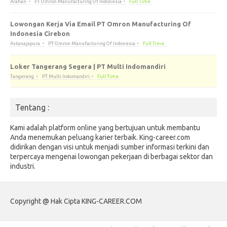
Arahan
PT Omron Manufacturing Of Indonesia
Full Time
Lowongan Kerja Via Email PT Omron Manufacturing Of
Indonesia Cirebon
Astanajapura
PT Omron Manufacturing Of Indonesia
Full Time
Loker Tangerang Segera | PT Multi Indomandiri
Tangerang
PT Multi Indomandiri
Full Time
Tentang :
Kami adalah platform online yang bertujuan untuk membantu
Anda menemukan peluang karier terbaik. King-career.com
didirikan dengan visi untuk menjadi sumber informasi terkini dan
terpercaya mengenai lowongan pekerjaan di berbagai sektor dan
industri.
Copyright @ Hak Cipta KING-CAREER.COM