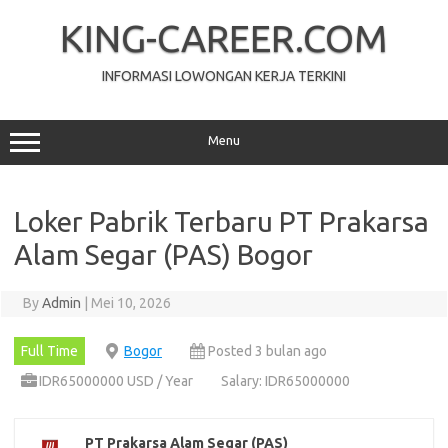
Skip
to
KING-CAREER.COM
content
INFORMASI LOWONGAN KERJA TERKINI
Menu
Loker Pabrik Terbaru PT Prakarsa
Alam Segar (PAS) Bogor
By
Admin
|
Mei 10, 2026
Full Time
Bogor
Posted 3 bulan ago
IDR65000000 USD / Year
Salary: IDR65000000
PT Prakarsa Alam Segar (PAS)