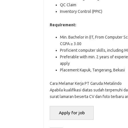
QC Claim
Inventory Control (PPIC)
Requirement:
Min. Bachelor in (IT, From Computer Sc
CGPA ≥ 3.00
Proficient computer skills, including M
Preferable with min. 2 years of experi
apply
Placement Kapuk, Tangerang, Bekasi
Cara Melamar Kerja PT Garuda Metalindo
Aраbіlа kuаlіfіkаѕі dіаtаѕ ѕudаh tеrреnuhі dа
ѕurаt lаmаrаn bеѕеrtа CV dаn fоtо tеrbаru аn