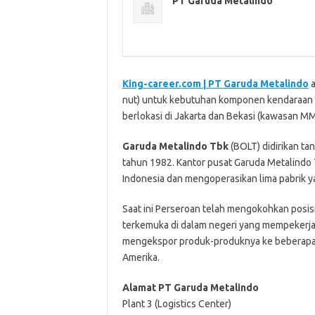
PT Garuda Metalindo
King-career.com | PT Garuda Metalindo
a
nut) untuk kebutuhan komponen kendaraan be
berlokasi di Jakarta dan Bekasi (kawasan M
Garuda Metalindo Tbk
(BOLT) didirikan ta
tahun 1982. Kantor pusat Garuda Metalindo T
Indonesia dan mengoperasikan lima pabrik ya
Saat ini Perseroan telah mengokohkan posi
terkemuka di dalam negeri yang mempekerjak
mengekspor produk-produknya ke beberapa 
Amerika.
Alamat PT Garuda Metalindo
Plant 3 (Logistics Center)