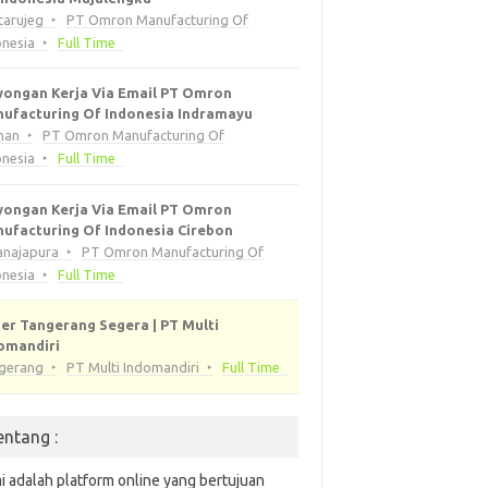
tarujeg
PT Omron Manufacturing Of
onesia
Full Time
ongan Kerja Via Email PT Omron
ufacturing Of Indonesia Indramayu
han
PT Omron Manufacturing Of
onesia
Full Time
ongan Kerja Via Email PT Omron
ufacturing Of Indonesia Cirebon
anajapura
PT Omron Manufacturing Of
onesia
Full Time
er Tangerang Segera | PT Multi
omandiri
gerang
PT Multi Indomandiri
Full Time
entang :
i adalah platform online yang bertujuan