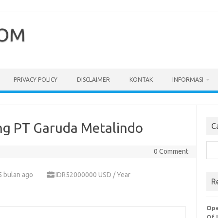
COM
PRIVACY POLICY
DISCLAIMER
KONTAK
INFORMASI
ng PT Garuda Metalindo
C
Cari
0 Comment
5 bulan ago
IDR52000000 USD / Year
R
Ope
Of 