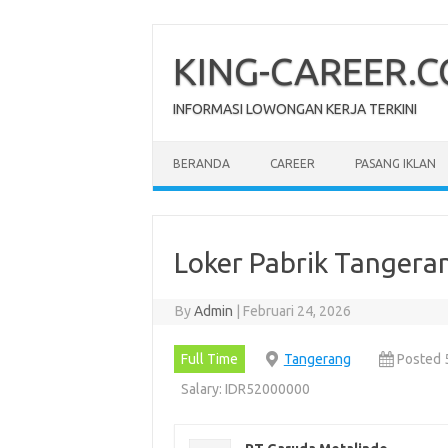
Skip
to
content
KING-CAREER.
INFORMASI LOWONGAN KERJA TERKINI
BERANDA
CAREER
PASANG IKLAN
Loker Pabrik Tangera
By
Admin
|
Februari 24, 2026
Full Time
Tangerang
Posted 
Salary: IDR52000000