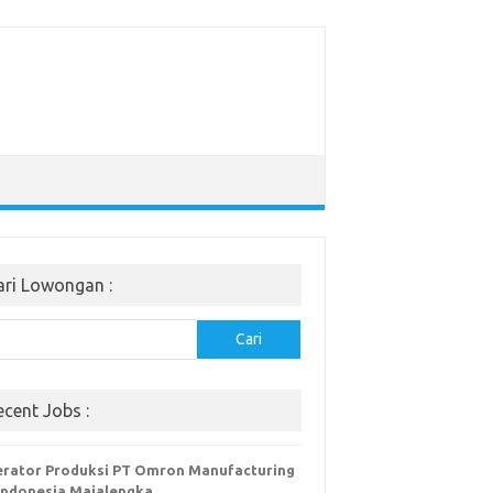
ari Lowongan :
Cari
ecent Jobs :
rator Produksi PT Omron Manufacturing
Indonesia Majalengka