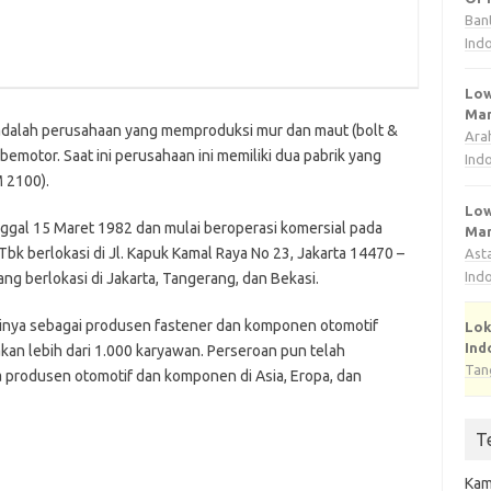
Ban
Ind
Low
Man
dalah perusahaan yang memproduksi mur dan maut (bolt &
Ara
motor. Saat ini perusahaan ini memiliki dua pabrik yang
Ind
M 2100).
Low
nggal 15 Maret 1982 dan mulai beroperasi komersial pada
Man
bk berlokasi di Jl. Kapuk Kamal Raya No 23, Jakarta 14470 –
Ast
Ind
ng berlokasi di Jakarta, Tangerang, dan Bekasi.
sinya sebagai produsen fastener dan komponen otomotif
Lok
Ind
an lebih dari 1.000 karyawan. Perseroan pun telah
Tan
produsen otomotif dan komponen di Asia, Eropa, dan
T
Kam