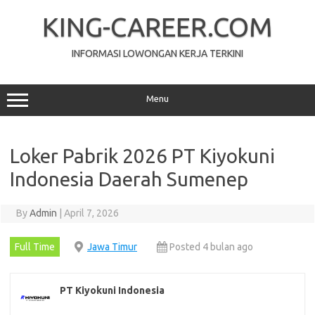
Skip
to
KING-CAREER.COM
content
INFORMASI LOWONGAN KERJA TERKINI
Menu
Loker Pabrik 2026 PT Kiyokuni
Indonesia Daerah Sumenep
By
Admin
|
April 7, 2026
Full Time
Jawa Timur
Posted 4 bulan ago
PT Kiyokuni Indonesia