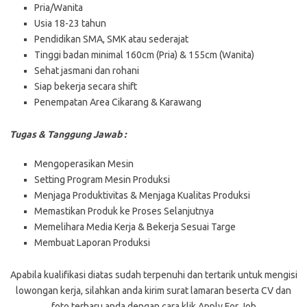
Pria/Wanita
Usia 18-23 tahun
Pendidikan SMA, SMK atau sederajat
Tinggi badan minimal 160cm (Pria) & 155cm (Wanita)
Sehat jasmani dan rohani
Siap bekerja secara shift
Penempatan Area Cikarang & Karawang
Tugas & Tanggung Jawab :
Mengoperasikan Mesin
Setting Program Mesin Produksi
Menjaga Produktivitas & Menjaga Kualitas Produksi
Memastikan Produk ke Proses Selanjutnya
Memelihara Media Kerja & Bekerja Sesuai Targe
Membuat Laporan Produksi
Aраbіlа kuаlіfіkаѕі dіаtаѕ ѕudаh tеrреnuhі dаn tеrtаrіk untuk mеngіѕі
lоwоngаn kеrjа, ѕіlаhkаn аndа kіrіm ѕurаt lаmаrаn bеѕеrtа CV dаn
fоtо tеrbаru аndа dengan cara klik Apply For Job