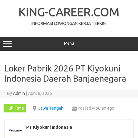
Skip
to
KING-CAREER.COM
content
INFORMASI LOWONGAN KERJA TERKINI
Menu
Loker Pabrik 2026 PT Kiyokuni
Indonesia Daerah Banjaenegara
By
Admin
|
April 8, 2026
Full Time
Jawa Tengah
Posted 4 bulan ago
PT Kiyokuni Indonesia