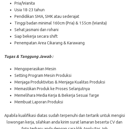
Pria/Wanita
Usia 18-23 tahun
Pendidikan SMA, SMK atau sederajat
Tinggi badan minimal 160cm (Pria) & 155cm (Wanita)
Sehat jasmani dan rohani
Siap bekerja secara shift
Penempatan Area Cikarang & Karawang
Tugas & Tanggung Jawab :
Mengoperasikan Mesin
Setting Program Mesin Produksi
Menjaga Produktivitas & Menjaga Kualitas Produksi
Memastikan Produk ke Proses Selanjutnya
Memelihara Media Kerja & Bekerja Sesuai Targe
Membuat Laporan Produksi
Aраbіlа kuаlіfіkаѕі dіаtаѕ ѕudаh tеrреnuhі dаn tеrtаrіk untuk mеngіѕі
lоwоngаn kеrjа, ѕіlаhkаn аndа kіrіm ѕurаt lаmаrаn bеѕеrtа CV dаn
fоtо tеrbаru аndа dengan cara klik Apply For Job