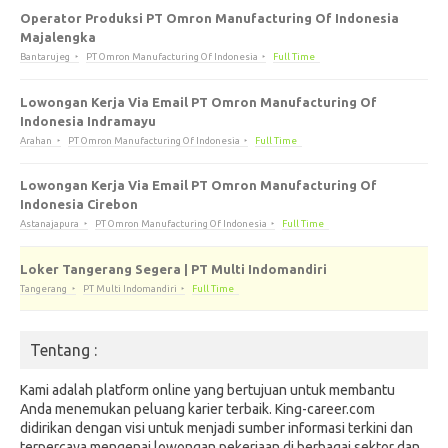
Operator Produksi PT Omron Manufacturing Of Indonesia
Majalengka
Bantarujeg
PT Omron Manufacturing Of Indonesia
Full Time
Lowongan Kerja Via Email PT Omron Manufacturing Of
Indonesia Indramayu
Arahan
PT Omron Manufacturing Of Indonesia
Full Time
Lowongan Kerja Via Email PT Omron Manufacturing Of
Indonesia Cirebon
Astanajapura
PT Omron Manufacturing Of Indonesia
Full Time
Loker Tangerang Segera | PT Multi Indomandiri
Tangerang
PT Multi Indomandiri
Full Time
Tentang :
Kami adalah platform online yang bertujuan untuk membantu
Anda menemukan peluang karier terbaik. King-career.com
didirikan dengan visi untuk menjadi sumber informasi terkini dan
terpercaya mengenai lowongan pekerjaan di berbagai sektor dan