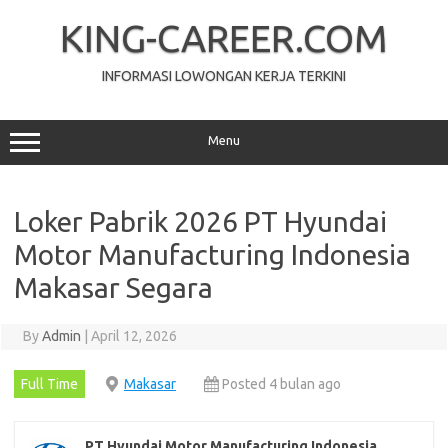
Skip
to
KING-CAREER.COM
content
INFORMASI LOWONGAN KERJA TERKINI
Menu
Loker Pabrik 2026 PT Hyundai
Motor Manufacturing Indonesia
Makasar Segara
By
Admin
|
April 12, 2026
Full Time
Makasar
Posted 4 bulan ago
PT Hyundai Motor Manufacturing Indonesia